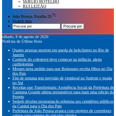
SÉRGIO BOTELHO
RUI LEITÃO
℃
João Pessoa, Paraíba
29
Switch skin
Procurar por
sábado, 8 de agosto de 2026
Notícias de Última Hora
Quatro pessoas morrem em queda de helicóptero no Rio de
Janeiro
Controle do colesterol deve começar na infância, alerta
cardiologista
Moraes nega pedido para que Bolsonaro receba filhos no Dia
dos Pais
Fim de semana tem previsão de vendaval no Sudeste e geada
no Sul
Receitas que Transformam: Assistência Social da Prefeitura de
Campina Grande ultima preparativos para mais uma edição do
Projeto
Sedurb divulga programação religiosa nos cemitérios públicos
da Capital para o Dia dos Pais
Prefeitura de João Pessoa avança com projetos de corredores
viários para sistema de veículos rápidos