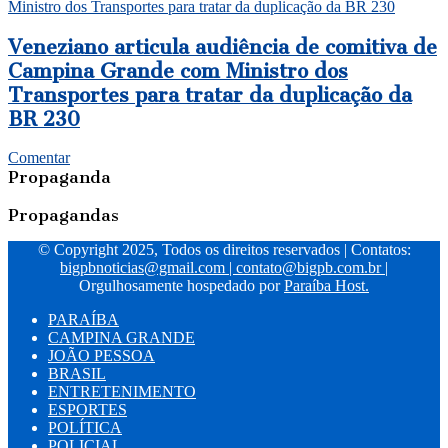
Ministro dos Transportes para tratar da duplicação da BR 230
Veneziano articula audiência de comitiva de
Campina Grande com Ministro dos
Transportes para tratar da duplicação da
BR 230
Comentar
Propaganda
Propagandas
© Copyright 2025, Todos os direitos reservados | Contatos:
bigpbnoticias@gmail.com
|
contato@bigpb.com.br
|
Orgulhosamente hospedado por
Paraíba Host.
PARAÍBA
CAMPINA GRANDE
JOÃO PESSOA
BRASIL
ENTRETENIMENTO
ESPORTES
POLÍTICA
POLICIAL