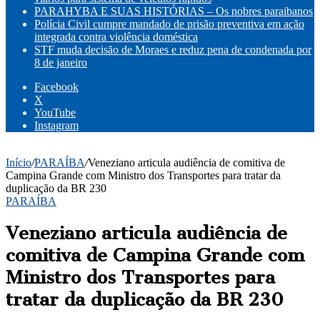
PARAHYBA E SUAS HISTÓRIAS – Os nobres paraibanos
Polícia Civil cumpre mandado de prisão preventiva em ação
integrada contra violência doméstica
STF muda decisão de Moraes e reduz pena de condenada por
8 de janeiro
Facebook
X
YouTube
Instagram
Início
/
PARAÍBA
/
Veneziano articula audiência de comitiva de
Campina Grande com Ministro dos Transportes para tratar da
duplicação da BR 230
PARAÍBA
Veneziano articula audiência de
comitiva de Campina Grande com
Ministro dos Transportes para
tratar da duplicação da BR 230