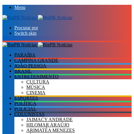
Menu
Procurar por
Switch skin
PARAÍBA
CAMPINA GRANDE
JOÃO PESSOA
BRASIL
ENTRETENIMENTO
CULTURA
MÚSICA
CINEMA
ESPORTES
POLÍTICA
POLICIAL
COLUNISTAS
JAIMACY ANDRADE
HILOMAR ARAÚJO
ARIMATÉA MENEZES