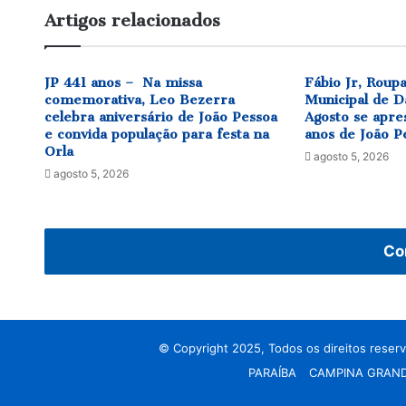
é
Artigos relacionados
embargado
JP 441 anos – Na missa
Fábio Jr, Roup
comemorativa, Leo Bezerra
Municipal de D
celebra aniversário de João Pessoa
Agosto se apre
e convida população para festa na
anos de João P
Orla
agosto 5, 2026
agosto 5, 2026
Co
© Copyright 2025, Todos os direitos reser
PARAÍBA
CAMPINA GRAN