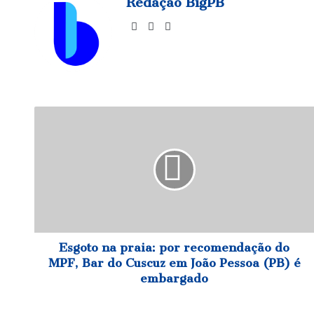
Redação BigPB
Website
Facebook
Instagram
Esgoto
na
praia:
por
recomendação
do
MPF,
Bar
do
Cuscuz
Esgoto na praia: por recomendação do
em
MPF, Bar do Cuscuz em João Pessoa (PB) é
João
embargado
Pessoa
(PB)