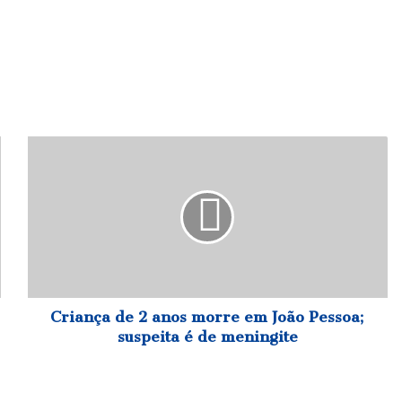
Criança
de
2
anos
morre
em
João
Pessoa;
suspeita
é
Criança de 2 anos morre em João Pessoa;
de
suspeita é de meningite
meningite