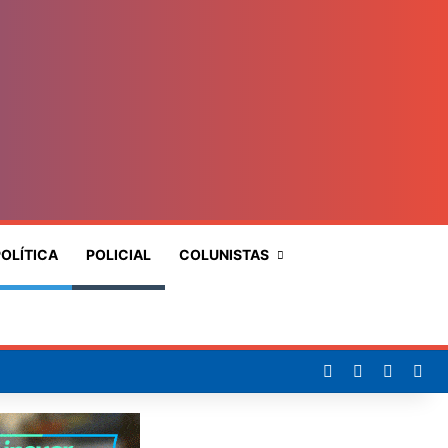
OLÍTICA
POLICIAL
COLUNISTAS
Procurar
por
Facebook
X
YouTub
Ins