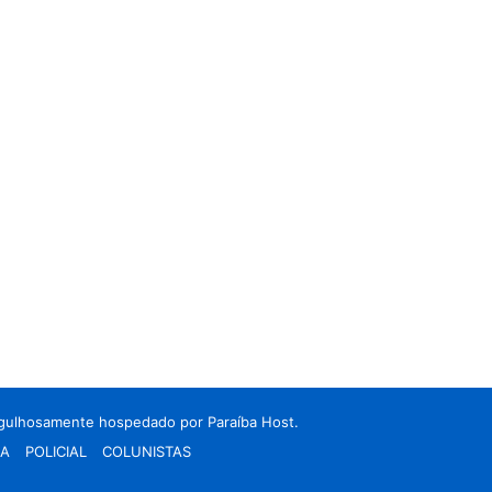
rgulhosamente hospedado por
Paraíba Host.
CA
POLICIAL
COLUNISTAS