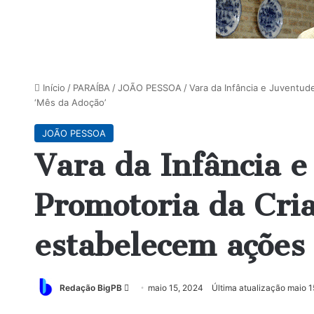
Início
/
PARAÍBA
/
JOÃO PESSOA
/
Vara da Infância e Juventud
‘Mês da Adoção’
JOÃO PESSOA
Vara da Infância e
Promotoria da Cria
estabelecem ações
Mande
Redação BigPB
maio 15, 2024
Última atualização maio 1
um