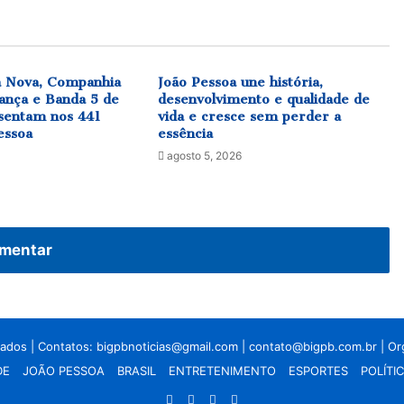
a Nova, Companhia
João Pessoa une história,
ança e Banda 5 de
desenvolvimento e qualidade de
sentam nos 441
vida e cresce sem perder a
essoa
essência
agosto 5, 2026
mentar
vados | Contatos:
bigpbnoticias@gmail.com
|
contato@bigpb.com.br
| O
DE
JOÃO PESSOA
BRASIL
ENTRETENIMENTO
ESPORTES
POLÍTI
Facebook
X
YouTube
Instagram