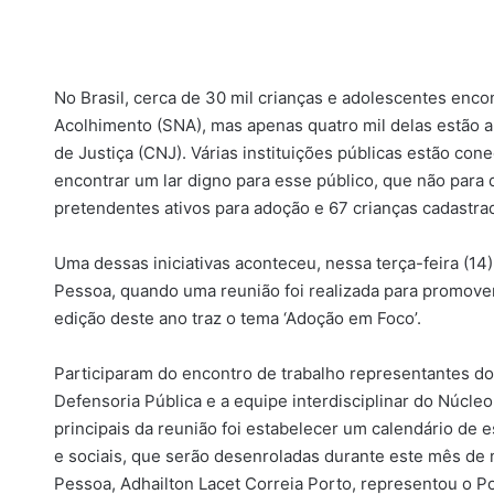
e-
mail
No Brasil, cerca de 30 mil crianças e adolescentes enc
Acolhimento (SNA), mas apenas quatro mil delas estão 
de Justiça (CNJ). Várias instituições públicas estão co
encontrar um lar digno para esse público, que não para
pretendentes ativos para adoção e 67 crianças cadastra
Uma dessas iniciativas aconteceu, nessa terça-feira (1
Pessoa, quando uma reunião foi realizada para promov
edição deste ano traz o tema ‘Adoção em Foco’.
Participaram do encontro de trabalho representantes do T
Defensoria Pública e a equipe interdisciplinar do Núcle
principais da reunião foi estabelecer um calendário de e
e sociais, que serão desenroladas durante este mês de m
Pessoa, Adhailton Lacet Correia Porto, representou o Po