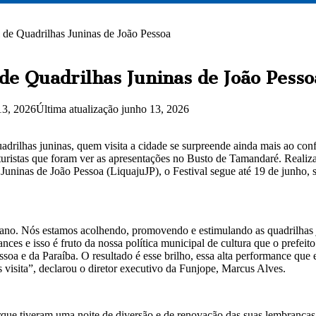
l de Quadrilhas Juninas de João Pessoa
de Quadrilhas Juninas de João Pesso
13, 2026
Última atualização junho 13, 2026
rilhas juninas, quem visita a cidade se surpreende ainda mais ao confer
 turistas que foram ver as apresentações no Busto de Tamandaré. Realiz
uninas de João Pessoa (LiquajuJP), o Festival segue até 19 de junho, s
ano. Nós estamos acolhendo, promovendo e estimulando as quadrilhas j
nces e isso é fruto da nossa política municipal de cultura que o prefei
oa e da Paraíba. O resultado é esse brilho, essa alta performance que 
visita”, declarou o diretor executivo da Funjope, Marcus Alves.
rque tiveram uma noite de diversão e de renovação das suas lembranças,