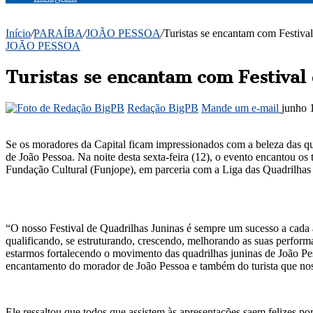
Início
/
PARAÍBA
/
JOÃO PESSOA
/
Turistas se encantam com Festiva
JOÃO PESSOA
Turistas se encantam com Festival 
Redação BigPB
Mande um e-mail
junho 
Se os moradores da Capital ficam impressionados com a beleza das quad
de João Pessoa. Na noite desta sexta-feira (12), o evento encantou os
Fundação Cultural (Funjope), em parceria com a Liga das Quadrilhas J
“O nosso Festival de Quadrilhas Juninas é sempre um sucesso a cada 
qualificando, se estruturando, crescendo, melhorando as suas performa
estarmos fortalecendo o movimento das quadrilhas juninas de João Pess
encantamento do morador de João Pessoa e também do turista que nos 
Ele ressaltou que todos que assistem às apresentações saem felizes po