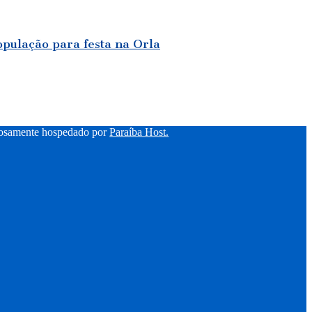
opulação para festa na Orla
hosamente hospedado por
Paraíba Host.