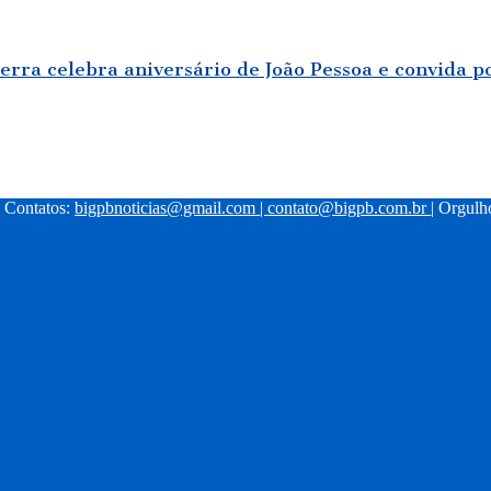
rra celebra aniversário de João Pessoa e convida p
| Contatos:
bigpbnoticias@gmail.com
|
contato@bigpb.com.br
| Orgul