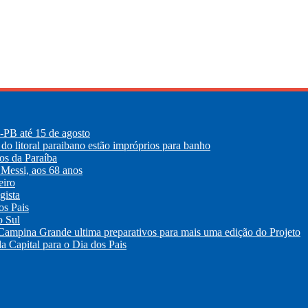
E-PB até 15 de agosto
 do litoral paraibano estão impróprios para banho
os da Paraíba
 Messi, aos 68 anos
eiro
gista
os Pais
o Sul
 Campina Grande ultima preparativos para mais uma edição do Projeto
a Capital para o Dia dos Pais