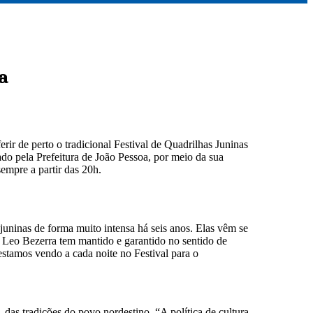
a
ir de perto o tradicional Festival de Quadrilhas Juninas
ado pela Prefeitura de João Pessoa, por meio da sua
empre a partir das 20h.
uninas de forma muito intensa há seis anos. Elas vêm se
to Leo Bezerra tem mantido e garantido no sentido de
estamos vendo a cada noite no Festival para o
 das tradições do povo nordestino. “A política de cultura