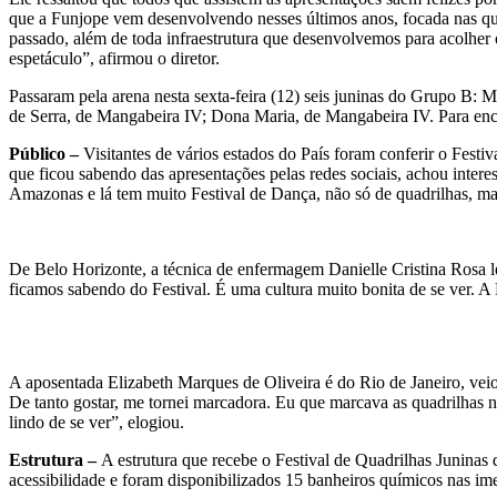
que a Funjope vem desenvolvendo nesses últimos anos, focada nas qua
passado, além de toda infraestrutura que desenvolvemos para acolher o
espetáculo”, afirmou o diretor.
Passaram pela arena nesta sexta-feira (12) seis juninas do Grupo B: 
de Serra, de Mangabeira IV; Dona Maria, de Mangabeira IV. Para enc
Público –
Visitantes de vários estados do País foram conferir o Fe
que ficou sabendo das apresentações pelas redes sociais, achou intere
Amazonas e lá tem muito Festival de Dança, não só de quadrilhas, ma
De Belo Horizonte, a técnica de enfermagem Danielle Cristina Rosa le
ficamos sabendo do Festival. É uma cultura muito bonita de se ver. A 
A aposentada Elizabeth Marques de Oliveira é do Rio de Janeiro, veio
De tanto gostar, me tornei marcadora. Eu que marcava as quadrilhas n
lindo de se ver”, elogiou.
Estrutura –
A estrutura que recebe o Festival de Quadrilhas Juninas
acessibilidade e foram disponibilizados 15 banheiros químicos nas im