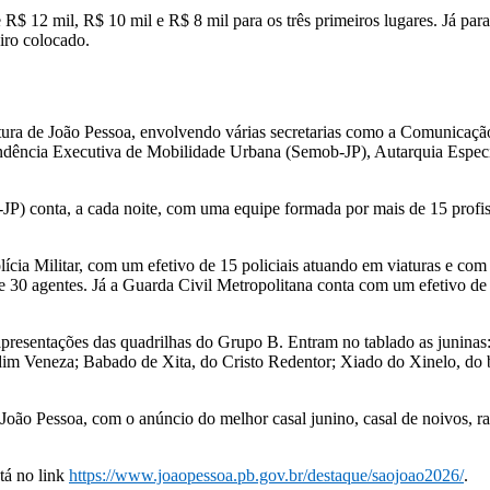
R$ 12 mil, R$ 10 mil e R$ 8 mil para os três primeiros lugares. Já pa
iro colocado.
tura de João Pessoa, envolvendo várias secretarias como a Comunicação
ência Executiva de Mobilidade Urbana (Semob-JP), Autarquia Especi
 conta, a cada noite, com uma equipe formada por mais de 15 profissio
ícia Militar, com um efetivo de 15 policiais atuando em viaturas e com
 30 agentes. Já a Guarda Civil Metropolitana conta com um efetivo de 
 apresentações das quadrilhas do Grupo B. Entram no tablado as junina
im Veneza; Babado de Xita, do Cristo Redentor; Xiado do Xinelo, do b
 João Pessoa, com o anúncio do melhor casal junino, casal de noivos, ra
tá no link
https://www.joaopessoa.pb.gov.br/destaque/saojoao2026/
.