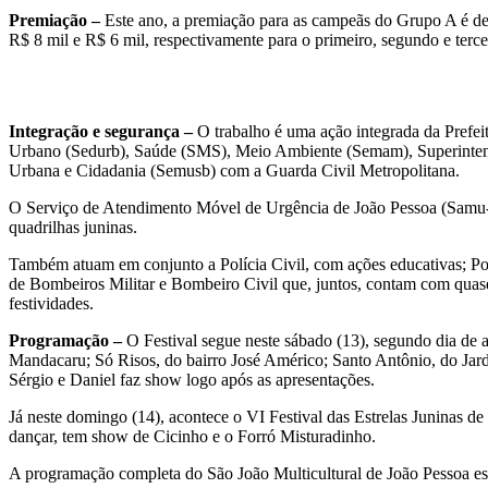
Premiação –
Este ano, a premiação para as campeãs do Grupo A é de 
R$ 8 mil e R$ 6 mil, respectivamente para o primeiro, segundo e terce
Integração e segurança –
O trabalho é uma ação integrada da Prefei
Urbano (Sedurb), Saúde (SMS), Meio Ambiente (Semam), Superintend
Urbana e Cidadania (Semusb) com a Guarda Civil Metropolitana.
O Serviço de Atendimento Móvel de Urgência de João Pessoa (Samu-JP)
quadrilhas juninas.
Também atuam em conjunto a Polícia Civil, com ações educativas; Pol
de Bombeiros Militar e Bombeiro Civil que, juntos, contam com quase
festividades.
Programação –
O Festival segue neste sábado (13), segundo dia de
Mandacaru; Só Risos, do bairro José Américo; Santo Antônio, do Jard
Sérgio e Daniel faz show logo após as apresentações.
Já neste domingo (14), acontece o VI Festival das Estrelas Juninas de
dançar, tem show de Cicinho e o Forró Misturadinho.
A programação completa do São João Multicultural de João Pessoa es