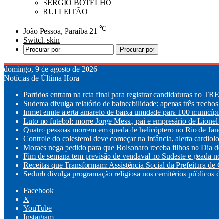
SÉRGIO BOTELHO
RUI LEITÃO
℃
João Pessoa, Paraíba
21
Switch skin
Procurar por
domingo, 9 de agosto de 2026
Notícias de Última Hora
Partidos entram na reta final para registrar candidaturas no TR
Sudema divulga relatório de balneabilidade: apenas três trechos
Inmet emite alerta amarelo de baixa umidade para 100 municípi
Luto no futebol: morre Jorge Messi, pai e empresário de Lionel
Quatro pessoas morrem em queda de helicóptero no Rio de Jan
Controle do colesterol deve começar na infância, alerta cardiolo
Moraes nega pedido para que Bolsonaro receba filhos no Dia d
Fim de semana tem previsão de vendaval no Sudeste e geada n
Receitas que Transformam: Assistência Social da Prefeitura de
Sedurb divulga programação religiosa nos cemitérios públicos d
Facebook
X
YouTube
Instagram