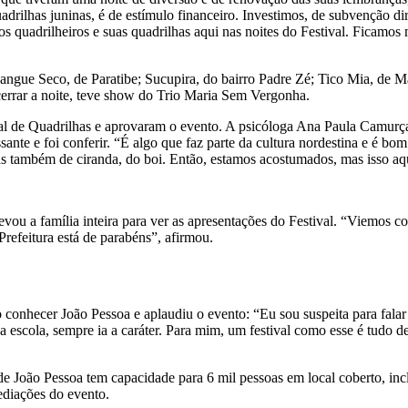
drilhas juninas, é de estímulo financeiro. Investimos, de subvenção di
s quadrilheiros e suas quadrilhas aqui nas noites do Festival. Ficamos 
Mangue Seco, de Paratibe; Sucupira, do bairro Padre Zé; Tico Mia, de M
errar a noite, teve show do Trio Maria Sem Vergonha.
stival de Quadrilhas e aprovaram o evento. A psicóloga Ana Paula Cam
ssante e foi conferir. “É algo que faz parte da cultura nordestina e é b
s também de ciranda, do boi. Então, estamos acostumados, mas isso aqu
vou a família inteira para ver as apresentações do Festival. “Viemos c
Prefeitura está de parabéns”, afirmou.
 conhecer João Pessoa e aplaudiu o evento: “Eu sou suspeita para falar
a escola, sempre ia a caráter. Para mim, um festival como esse é tudo 
 de João Pessoa tem capacidade para 6 mil pessoas em local coberto, in
ediações do evento.