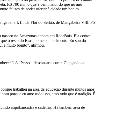
reta, R$ 790 mil, o que é bem maior do que no ano
muito felizes de poder ofertar à cidade um bonito
angabeira I; Linda Flor do Sertão, de Mangabeira VIII; Pó
urça nasceu no Amazonas e mora em Rondônia. Ela contou
om que o resto do Brasil tome conhecimento. Eu sou do
i é muito bonito”, afirmou.
onhecer João Pessoa, descansar e curtir. Chegando aqui,
 porque trabalhei na área de educação durante muitos anos.
de bom porque eu amo tudo isso, amo tudo que é tradição. É
cluindo arquibancadas e cadeiras. Há também área de