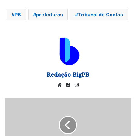
PB
prefeituras
Tribunal de Contas
Redação BigPB
Website
Facebook
Instagram
STF
retira
sigilo
de
depoimentos
em