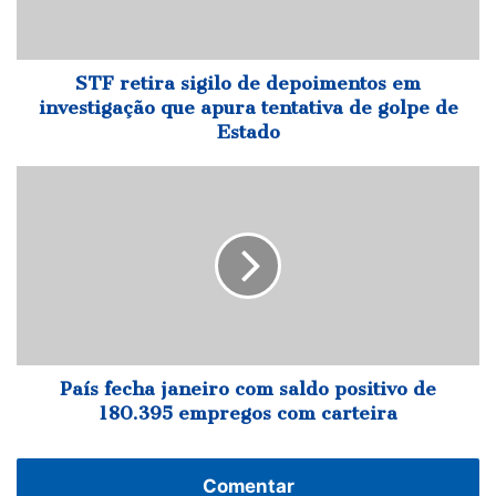
investigação
que
apura
tentativa
STF retira sigilo de depoimentos em
de
investigação que apura tentativa de golpe de
golpe
Estado
de
Estado
País
fecha
janeiro
com
saldo
positivo
de
180.395
empregos
com
País fecha janeiro com saldo positivo de
carteira
180.395 empregos com carteira
Comentar