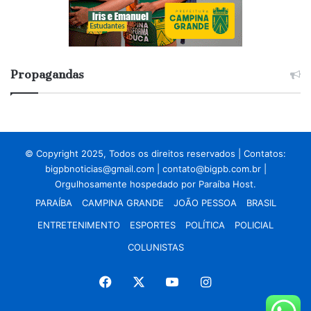
Propagandas
© Copyright 2025, Todos os direitos reservados | Contatos:
bigpbnoticias@gmail.com
|
contato@bigpb.com.br
|
Orgulhosamente hospedado por
Paraíba Host.
PARAÍBA
CAMPINA GRANDE
JOÃO PESSOA
BRASIL
ENTRETENIMENTO
ESPORTES
POLÍTICA
POLICIAL
COLUNISTAS
Facebook
X
YouTube
Instagram