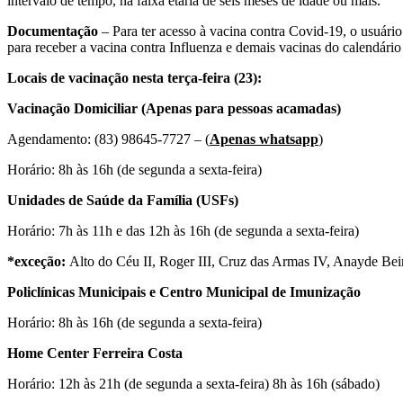
intervalo de tempo, na faixa etária de seis meses de idade ou mais.
Documentação
– Para ter acesso à vacina contra Covid-19, o usuár
para receber a vacina contra Influenza e demais vacinas do calendário
Locais de vacinação nesta terça-feira (23):
Vacinação Domiciliar (Apenas para pessoas acamadas)
Agendamento: (83) 98645-7727 – (
Apenas whatsapp
)
Horário: 8h às 16h (de segunda a sexta-feira)
Unidades de Saúde da Família (USFs)
Horário: 7h às 11h e das 12h às 16h (de segunda a sexta-feira)
*exceção:
Alto do Céu II, Roger III, Cruz das Armas IV, Anayde Beir
Policlínicas Municipais e Centro Municipal de Imunização
Horário: 8h às 16h (de segunda a sexta-feira)
Home Center Ferreira Costa
Horário: 12h às 21h (de segunda a sexta-feira) 8h às 16h (sábado)