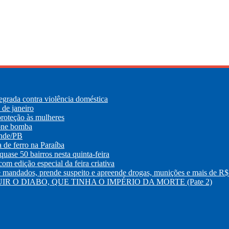
egrada contra violência doméstica
de janeiro
roteção às mulheres
lone bomba
ande/PB
e ferro na Paraíba
uase 50 bairros nesta quinta-feira
m edição especial da feira criativa
os, prende suspeito e apreende drogas, munições e mais de R$ 
R O DIABO, QUE TINHA O IMPÉRIO DA MORTE (Pate 2)