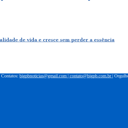
ualidade de vida e cresce sem perder a essência
| Contatos:
bigpbnoticias@gmail.com
|
contato@bigpb.com.br
| Orgul