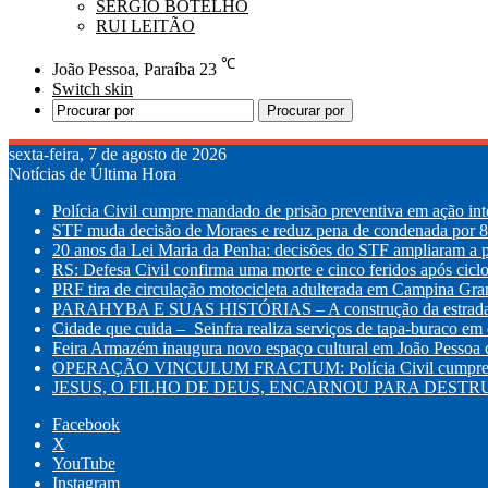
SÉRGIO BOTELHO
RUI LEITÃO
℃
João Pessoa, Paraíba
23
Switch skin
Procurar por
sexta-feira, 7 de agosto de 2026
Notícias de Última Hora
Polícia Civil cumpre mandado de prisão preventiva em ação int
STF muda decisão de Moraes e reduz pena de condenada por 8 
20 anos da Lei Maria da Penha: decisões do STF ampliaram a p
RS: Defesa Civil confirma uma morte e cinco feridos após cic
PRF tira de circulação motocicleta adulterada em Campina Gr
PARAHYBA E SUAS HISTÓRIAS – A construção da estrada d
Cidade que cuida – Seinfra realiza serviços de tapa-buraco em q
Feira Armazém inaugura novo espaço cultural em João Pessoa co
OPERAÇÃO VINCULUM FRACTUM: Polícia Civil cumpre mandad
JESUS, O FILHO DE DEUS, ENCARNOU PARA DESTRUI
Facebook
X
YouTube
Instagram