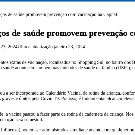
rviços de saúde promovem prevenção com vacinação na Capital
viços de saúde promovem prevenção c
o 23, 2024
Última atualização janeiro 23, 2024
s pontos extras de vacinação, localizados no Shopping Sul, no bairro do
saúde acontecem também nas unidades de saúde da família (USFs), no 
sou a ser incorporada ao Calendário Vacinal de rotina da criança, con
s graves e óbitos pela Covid-19. Por isso, é fundamental alcançar elev
de, a vacina passou a fazer parte da rotina da caderneta da criança. Nos
cinação será semestral.
Influenza) podem ser administrados simultaneamente com qualquer outr