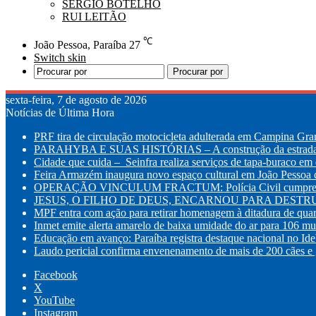
SÉRGIO BOTELHO
RUI LEITÃO
℃
João Pessoa, Paraíba
27
Switch skin
Procurar por
sexta-feira, 7 de agosto de 2026
Notícias de Última Hora
PRF tira de circulação motocicleta adulterada em Campina Gr
PARAHYBA E SUAS HISTÓRIAS – A construção da estrada d
Cidade que cuida – Seinfra realiza serviços de tapa-buraco em q
Feira Armazém inaugura novo espaço cultural em João Pessoa co
OPERAÇÃO VINCULUM FRACTUM: Polícia Civil cumpre mandad
JESUS, O FILHO DE DEUS, ENCARNOU PARA DESTRUI
MPF entra com ação para retirar homenagem à ditadura de quar
Inmet emite alerta amarelo de baixa umidade do ar para 106 mu
Educação em avanço: Paraíba registra destaque nacional no Id
Laudo pericial confirma envenenamento de mais de 200 cães e g
Facebook
X
YouTube
Instagram