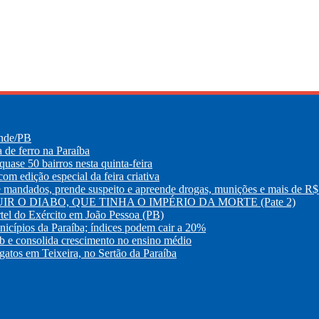
ande/PB
e ferro na Paraíba
uase 50 bairros nesta quinta-feira
m edição especial da feira criativa
os, prende suspeito e apreende drogas, munições e mais de R$ 
R O DIABO, QUE TINHA O IMPÉRIO DA MORTE (Pate 2)
tel do Exército em João Pessoa (PB)
nicípios da Paraíba; índices podem cair a 20%
eb e consolida crescimento no ensino médio
atos em Teixeira, no Sertão da Paraíba