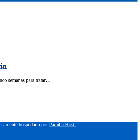
ia
cinco semanas para tratar…
hosamente hospedado por
Paraíba Host.