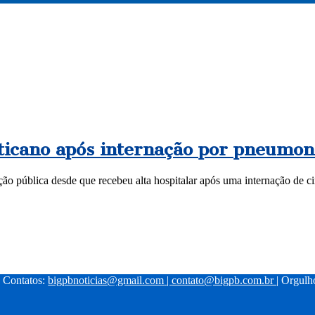
ticano após internação por pneumon
ção pública desde que recebeu alta hospitalar após uma internação de 
| Contatos:
bigpbnoticias@gmail.com
|
contato@bigpb.com.br
| Orgul