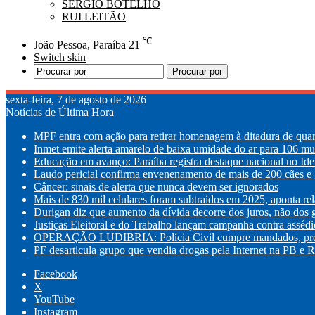
SÉRGIO BOTELHO
RUI LEITÃO
℃
João Pessoa, Paraíba
21
Switch skin
Procurar por
sexta-feira, 7 de agosto de 2026
Notícias de Última Hora
MPF entra com ação para retirar homenagem à ditadura de quar
Inmet emite alerta amarelo de baixa umidade do ar para 106 mu
Educação em avanço: Paraíba registra destaque nacional no Id
Laudo pericial confirma envenenamento de mais de 200 cães e g
Câncer: sinais de alerta que nunca devem ser ignorados
Mais de 830 mil celulares foram subtraídos em 2025, aponta rel
Durigan diz que aumento da dívida decorre dos juros, não dos 
Justiças Eleitoral e do Trabalho lançam campanha contra assédi
OPERAÇÃO LUDIBRIA: Polícia Civil cumpre mandados, prende
PF desarticula grupo que vendia drogas pela Internet na PB e 
Facebook
X
YouTube
Instagram