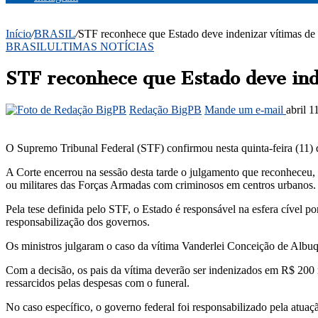
Início
/
BRASIL
/
STF reconhece que Estado deve indenizar vítimas de 
BRASIL
ULTIMAS NOTÍCIAS
STF reconhece que Estado deve ind
Redação BigPB
Mande um e-mail
abril 1
O Supremo Tribunal Federal (STF) confirmou nesta quinta-feira (11) q
A Corte encerrou na sessão desta tarde o julgamento que reconheceu, n
ou militares das Forças Armadas com criminosos em centros urbanos.
Pela tese definida pelo STF, o Estado é responsável na esfera cível po
responsabilização dos governos.
Os ministros julgaram o caso da vítima Vanderlei Conceição de Albu
Com a decisão, os pais da vítima deverão ser indenizados em R$ 200 m
ressarcidos pelas despesas com o funeral.
No caso específico, o governo federal foi responsabilizado pela atua