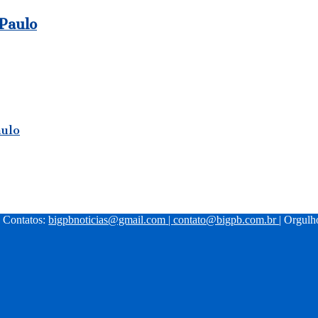
 Paulo
aulo
| Contatos:
bigpbnoticias@gmail.com
|
contato@bigpb.com.br
| Orgul