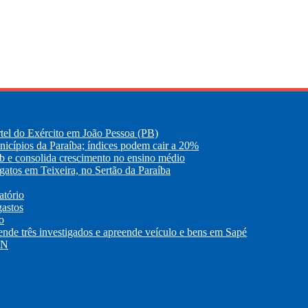
tel do Exército em João Pessoa (PB)
nicípios da Paraíba; índices podem cair a 20%
eb e consolida crescimento no ensino médio
atos em Teixeira, no Sertão da Paraíba
atório
gastos
o
 três investigados e apreende veículo e bens em Sapé
RN