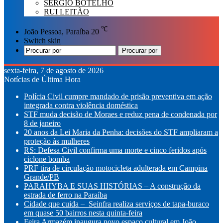
SÉRGIO BOTELHO
RUI LEITÃO
℃
João Pessoa, Paraíba
20
Switch skin
Procurar por
sexta-feira, 7 de agosto de 2026
Notícias de Última Hora
Polícia Civil cumpre mandado de prisão preventiva em ação
integrada contra violência doméstica
STF muda decisão de Moraes e reduz pena de condenada por
8 de janeiro
20 anos da Lei Maria da Penha: decisões do STF ampliaram a
proteção às mulheres
RS: Defesa Civil confirma uma morte e cinco feridos após
ciclone bomba
PRF tira de circulação motocicleta adulterada em Campina
Grande/PB
PARAHYBA E SUAS HISTÓRIAS – A construção da
estrada de ferro na Paraíba
Cidade que cuida – Seinfra realiza serviços de tapa-buraco
em quase 50 bairros nesta quinta-feira
Feira Armazém inaugura novo espaço cultural em João