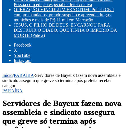
Pessoa com edição especial da feira criativa
OPERAÇÃO VINCULUM FRACTUM: Polícia Civil
cumpre mandados, prende suspeito e apreende drogas,
munições e mais de R$ 11 mil em Marcação
JESUS, O FILHO DE DEUS, ENCARNOU PARA
DESTRUIR O DIABO, QUE TINHA O IMPÉRIO DA
MORTE (Pate 2)
Facebook
X
YouTube
Instagram
Início
/
PARAÍBA
/
Servidores de Bayeux fazem nova assembleia e
sindicato assegura que greve só termina após prefeita receber
categorias
PARAÍBA
Servidores de Bayeux fazem nova
assembleia e sindicato assegura
que greve só termina após