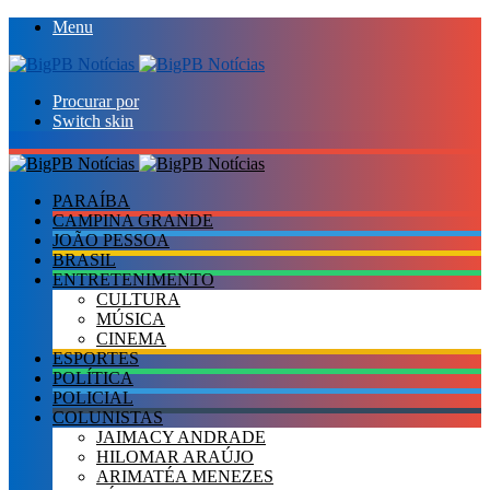
Menu
Procurar por
Switch skin
PARAÍBA
CAMPINA GRANDE
JOÃO PESSOA
BRASIL
ENTRETENIMENTO
CULTURA
MÚSICA
CINEMA
ESPORTES
POLÍTICA
POLICIAL
COLUNISTAS
JAIMACY ANDRADE
HILOMAR ARAÚJO
ARIMATÉA MENEZES