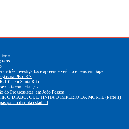
atório
gastos
o
 três investigados e apreende veículo e bens em Sapé
drogas na PB e RN
R-101, em Santa Rita
sexuais com crianças
 do Progressistas, em João Pessoa
R O DIABO, QUE TINHA O IMPÉRIO DA MORTE (Parte 1)
as para a disputa estadual