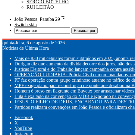
SÉRGIO BOTELHO
RUI LEITÃO
℃
João Pessoa, Paraíba
29
Switch skin
Procurar por
quinta-feira, 6 de agosto de 2026
Notícias de Última Hora
Mais de 830 mil celulares foram subtraídos em 2025, aponta rel
Durigan diz que aumento da dívida decorre dos juros, não dos 
Justiças Eleitoral e do Trabalho lançam campanha contra assédi
OPERAÇÃO LUDIBRIA: Polícia Civil cumpre mandados, prende
PF faz operação contra grupo criminoso atuante no tráfico de 
MPF exige plano para reconstrução de ponte que desabou na B
Homem é preso em flagrante em Bayeux por armazenar vídeos 
Lula é exaltado na convenção do MDB e ignorado na convenção
JESUS, O FILHO DE DEUS, ENCARNOU PARA DESTRUI
Partidos realizam convenções em João Pessoa e oficializam chap
Facebook
X
YouTube
Instagram