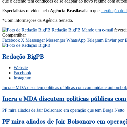
que o detento tem condições de se adaptar ao novo regime com autodis
Especialistas ouvidos pela
Agência Brasil
avaliam que
a extinção do 
*Com informações da Agência Senado.
Redação BigPB
Mande um e-mail
feverei
Compartilhar
Facebook
X
Messenger
Messenger
WhatsApp
Telegram
Enviar por 
Redação BigPB
Website
Facebook
Instagram
Incra e MDA discutem políticas públicas com comunidade quilombol
Incra e MDA discutem políticas públicas co
PF mira aliados de Jair Bolsonaro em operação que tem Braga Netto
PF mira aliados de Jair Bolsonaro em opera