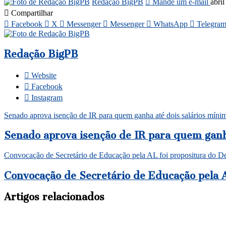
Redação BigPB
Mande um e-mail
abri
Compartilhar
Facebook
X
Messenger
Messenger
WhatsApp
Telegra
Redação BigPB
Website
Facebook
Instagram
Senado aprova isenção de IR para quem ganha até dois salários míni
Senado aprova isenção de IR para quem ganh
Convocação de Secretário de Educação pela AL foi propositura do 
Convocação de Secretário de Educação pela 
Artigos relacionados