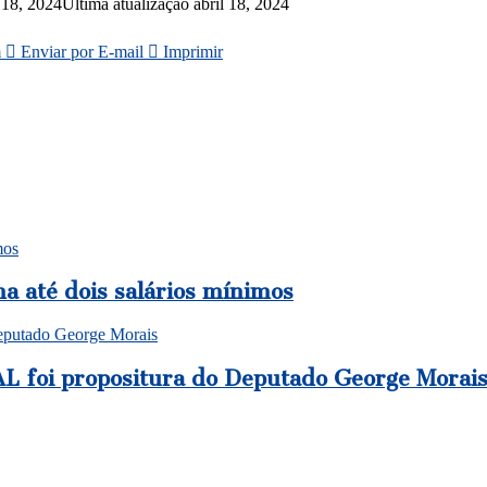
l 18, 2024
Última atualização abril 18, 2024
m
Enviar por E-mail
Imprimir
mos
a até dois salários mínimos
Deputado George Morais
AL foi propositura do Deputado George Morai