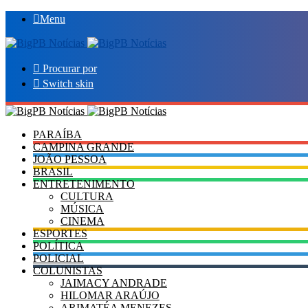
Menu
Procurar por
Switch skin
PARAÍBA
CAMPINA GRANDE
JOÃO PESSOA
BRASIL
ENTRETENIMENTO
CULTURA
MÚSICA
CINEMA
ESPORTES
POLÍTICA
POLICIAL
COLUNISTAS
JAIMACY ANDRADE
HILOMAR ARAÚJO
ARIMATÉA MENEZES