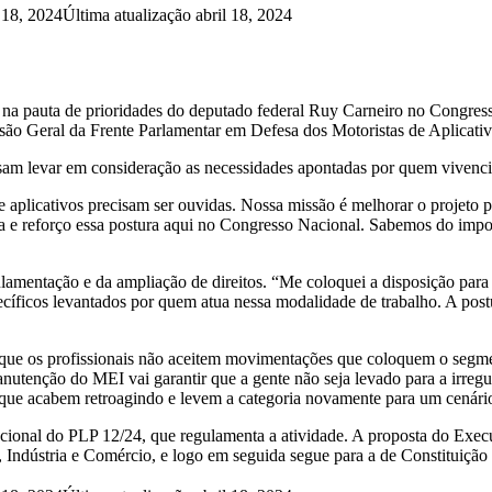
l 18, 2024
Última atualização abril 18, 2024
 na pauta de prioridades do deputado federal Ruy Carneiro no Congress
ão Geral da Frente Parlamentar em Defesa dos Motoristas de Aplicativ
isam levar em consideração as necessidades apontadas por quem vivencia
 aplicativos precisam ser ouvidas. Nossa missão é melhorar o projeto pa
ba e reforço essa postura aqui no Congresso Nacional. Sabemos do impo
amentação e da ampliação de direitos. “Me coloquei a disposição para 
ecíficos levantados por quem atua nessa modalidade de trabalho. A pos
 que os profissionais não aceitem movimentações que coloquem o segme
utenção do MEI vai garantir que a gente não seja levado para a irreg
 que acabem retroagindo e levem a categoria novamente para um cenário 
cional do PLP 12/24, que regulamenta a atividade. A proposta do Execut
 Indústria e Comércio, e logo em seguida segue para a de Constituição e