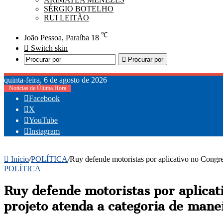
SÉRGIO BOTELHO
RUI LEITÃO
℃
João Pessoa, Paraíba
18
Switch skin
Procurar por
quinta-feira, 6 de agosto de 2026
Notícias de Última Hora
Facebook
X
YouTube
Instagram
Início
/
POLÍTICA
/
Ruy defende motoristas por aplicativo no Congres
POLÍTICA
Ruy defende motoristas por aplicat
projeto atenda a categoria de manei