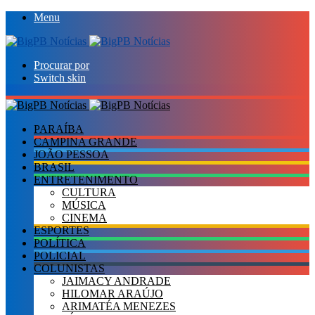
Menu
Procurar por
Switch skin
PARAÍBA
CAMPINA GRANDE
JOÃO PESSOA
BRASIL
ENTRETENIMENTO
CULTURA
MÚSICA
CINEMA
ESPORTES
POLÍTICA
POLICIAL
COLUNISTAS
JAIMACY ANDRADE
HILOMAR ARAÚJO
ARIMATÉA MENEZES