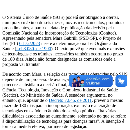
O Sistema Único de Saúde (SUS) poderá ser obrigado a ofertar,
num prazo máximo de seis meses, novos medicamentos, produtos e
procedimentos, a partir da data de publicação da decisão pela
Comissão Nacional de Incorporação de Tecnologias (Conitec).
Apresentado pela senadora Mara Gabrilli (PSD-SP), o Projeto de
Lei (PL)
6.172/2023
insere a determinação na Lei Orgânica da
Saúde (
Lei 8.080, de 1990
). O texto prevê que eventuais exclusões
de tecnologias e os trâmites necessários também ocorram no prazo
de 180 dias. Ainda não foram designadas as comissões onde a
proposta vai tramitar.
De acordo com Mara, a seleção das tecnologias oferecidas pelo SUS
depende de um processo de avaliação realizado pela Conitec, cujos
pareceres subsidiam a decisão final, a cargo da Secretaria de
Ciência, Tecnologia, Inovação e Complexo Industrial da Saúde
(Sectics), do Ministério da Saúde. A senadora argumenta, no
entanto, que, apesar de o
Decreto 7.646, de 2011
, prever o mesmo
prazo de 180 dias para a incorporação, exclusão e alteração de
tecnologias em saúde no âmbito do serviço público, “há várias
dificuldades associadas ao cumprimento, sobretudo no que se refere
à disponibilização de tecnologias para doenças raras”. A intenção é
tornar a medida efetiva, por meio de legislação.