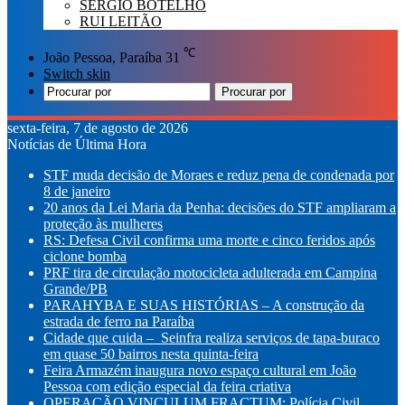
SÉRGIO BOTELHO
RUI LEITÃO
℃
João Pessoa, Paraíba
31
Switch skin
Procurar por
sexta-feira, 7 de agosto de 2026
Notícias de Última Hora
STF muda decisão de Moraes e reduz pena de condenada por
8 de janeiro
20 anos da Lei Maria da Penha: decisões do STF ampliaram a
proteção às mulheres
RS: Defesa Civil confirma uma morte e cinco feridos após
ciclone bomba
PRF tira de circulação motocicleta adulterada em Campina
Grande/PB
PARAHYBA E SUAS HISTÓRIAS – A construção da
estrada de ferro na Paraíba
Cidade que cuida – Seinfra realiza serviços de tapa-buraco
em quase 50 bairros nesta quinta-feira
Feira Armazém inaugura novo espaço cultural em João
Pessoa com edição especial da feira criativa
OPERAÇÃO VINCULUM FRACTUM: Polícia Civil