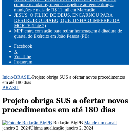
cumpre mandados, prende suspeito e apreende drogas,
munições e mais de R$ 11 mil em Marcação
JESUS, O FILHO DE DEUS, ENCARNOU PARA
DESTRUIR O DIABO, QUE TINHA O IMPÉRIO DA
MORTE (Pate 2)
MPF entra com ação para retirar homenagem à ditadura de
quartel do Exército em João Pessoa (PB)
Facebook
X
YouTube
Instagram
Início
/
BRASIL
/
Projeto obriga SUS a ofertar novos procedimentos
em até 180 dias
BRASIL
Projeto obriga SUS a ofertar novos
procedimentos em até 180 dias
Redação BigPB
Mande um e-mail
janeiro 2, 2024
Última atualização janeiro 2, 2024