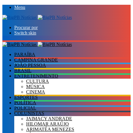
Menu
Procurar por
Switch skin
PARAÍBA
CAMPINA GRANDE
JOÃO PESSOA
BRASIL
ENTRETENIMENTO
CULTURA
MÚSICA
CINEMA
ESPORTES
POLÍTICA
POLICIAL
COLUNISTAS
JAIMACY ANDRADE
HILOMAR ARAÚJO
ARIMATÉA MENEZES