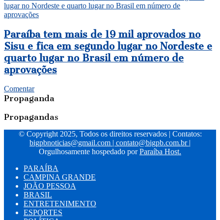
lugar no Nordeste e quarto lugar no Brasil em número de
aprovações
Paraíba tem mais de 19 mil aprovados no
Sisu e fica em segundo lugar no Nordeste e
quarto lugar no Brasil em número de
aprovações
Comentar
Propaganda
Propagandas
© Copyright 2025, Todos os direitos reservados | Contatos:
bigpbnoticias@gmail.com
|
contato@bigpb.com.br
|
Orgulhosamente hospedado por
Paraíba Host.
PARAÍBA
CAMPINA GRANDE
JOÃO PESSOA
BRASIL
ENTRETENIMENTO
ESPORTES