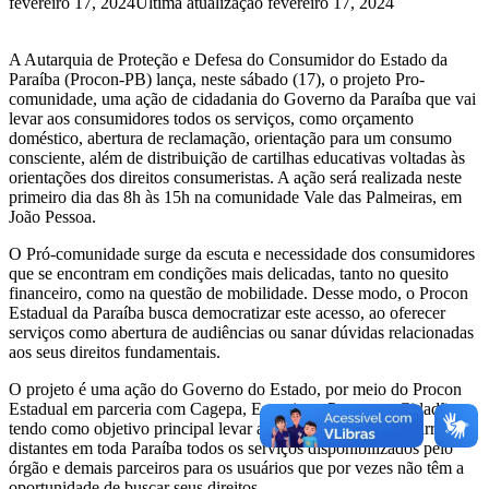
fevereiro 17, 2024
Última atualização fevereiro 17, 2024
A Autarquia de Proteção e Defesa do Consumidor do Estado da
Paraíba (Procon-PB) lança, neste sábado (17), o projeto Pro-
comunidade, uma ação de cidadania do Governo da Paraíba que vai
levar aos consumidores todos os serviços, como orçamento
doméstico, abertura de reclamação, orientação para um consumo
consciente, além de distribuição de cartilhas educativas voltadas às
orientações dos direitos consumeristas. A ação será realizada neste
primeiro dia das 8h às 15h na comunidade Vale das Palmeiras, em
João Pessoa.
O Pró-comunidade surge da escuta e necessidade dos consumidores
que se encontram em condições mais delicadas, tanto no quesito
financeiro, como na questão de mobilidade. Desse modo, o Procon
Estadual da Paraíba busca democratizar este acesso, ao oferecer
serviços como abertura de audiências ou sanar dúvidas relacionadas
aos seus direitos fundamentais.
O projeto é uma ação do Governo do Estado, por meio do Procon
Estadual em parceria com Cagepa, Energisa e Programa Cidadão,
tendo como objetivo principal levar aos consumidores de bairros
distantes em toda Paraíba todos os serviços disponibilizados pelo
órgão e demais parceiros para os usuários que por vezes não têm a
oportunidade de buscar seus direitos.