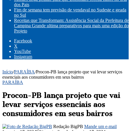
dos Pais
Fim de semana tem previsão de vendaval no Sudeste e geada
no Sul
Receitas que Transformam: Assistência Social da Prefeitura de
Campina Grande ultima preparativos para mais uma edição do
Projeto
Facebook
X
YouTube
Instagram
Início
/
PARAÍBA
/
Procon-PB lança projeto que vai levar serviços
essenciais aos consumidores em seus bairros
PARAÍBA
Procon-PB lança projeto que vai
levar serviços essenciais aos
consumidores em seus bairros
Redação BigPB
Mande um e-mail