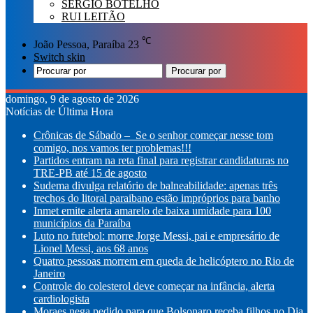
SÉRGIO BOTELHO
RUI LEITÃO
℃
João Pessoa, Paraíba
23
Switch skin
Procurar por
domingo, 9 de agosto de 2026
Notícias de Última Hora
Crônicas de Sábado – Se o senhor começar nesse tom
comigo, nos vamos ter problemas!!!
Partidos entram na reta final para registrar candidaturas no
TRE-PB até 15 de agosto
Sudema divulga relatório de balneabilidade: apenas três
trechos do litoral paraibano estão impróprios para banho
Inmet emite alerta amarelo de baixa umidade para 100
municípios da Paraíba
Luto no futebol: morre Jorge Messi, pai e empresário de
Lionel Messi, aos 68 anos
Quatro pessoas morrem em queda de helicóptero no Rio de
Janeiro
Controle do colesterol deve começar na infância, alerta
cardiologista
Moraes nega pedido para que Bolsonaro receba filhos no Dia