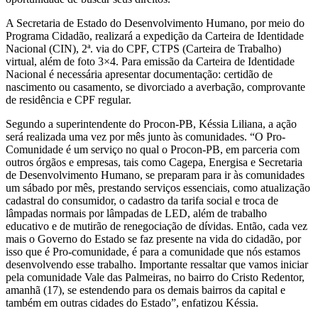
A Secretaria de Estado do Desenvolvimento Humano, por meio do
Programa Cidadão, realizará a expedição da Carteira de Identidade
Nacional (CIN), 2ª. via do CPF, CTPS (Carteira de Trabalho)
virtual, além de foto 3×4. Para emissão da Carteira de Identidade
Nacional é necessária apresentar documentação: certidão de
nascimento ou casamento, se divorciado a averbação, comprovante
de residência e CPF regular.
Segundo a superintendente do Procon-PB, Késsia Liliana, a ação
será realizada uma vez por mês junto às comunidades. “O Pro-
Comunidade é um serviço no qual o Procon-PB, em parceria com
outros órgãos e empresas, tais como Cagepa, Energisa e Secretaria
de Desenvolvimento Humano, se preparam para ir às comunidades
um sábado por mês, prestando serviços essenciais, como atualização
cadastral do consumidor, o cadastro da tarifa social e troca de
lâmpadas normais por lâmpadas de LED, além de trabalho
educativo e de mutirão de renegociação de dívidas. Então, cada vez
mais o Governo do Estado se faz presente na vida do cidadão, por
isso que é Pro-comunidade, é para a comunidade que nós estamos
desenvolvendo esse trabalho. Importante ressaltar que vamos iniciar
pela comunidade Vale das Palmeiras, no bairro do Cristo Redentor,
amanhã (17), se estendendo para os demais bairros da capital e
também em outras cidades do Estado”, enfatizou Késsia.