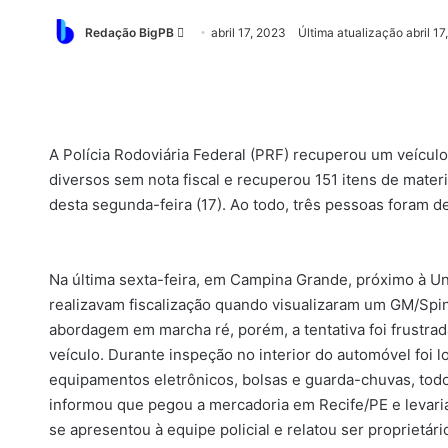
Mande
Redação BigPB
abril 17, 2023
Última atualização abril 17
um
e-
mail
A Polícia Rodoviária Federal (PRF) recuperou um veícul
diversos sem nota fiscal e recuperou 151 itens de mate
desta segunda-feira (17). Ao todo, três pessoas foram d
Na última sexta-feira, em Campina Grande, próximo à Un
realizavam fiscalização quando visualizaram um GM/Spi
abordagem em marcha ré, porém, a tentativa foi frustrad
veículo. Durante inspeção no interior do automóvel foi l
equipamentos eletrônicos, bolsas e guarda-chuvas, tod
informou que pegou a mercadoria em Recife/PE e levar
se apresentou à equipe policial e relatou ser proprietá