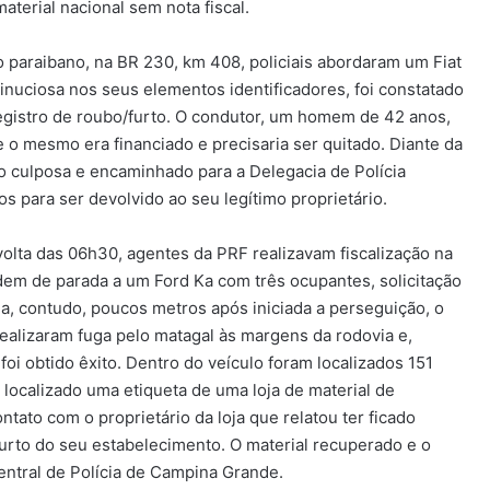
aterial nacional sem nota fiscal.
o paraibano, na BR 230, km 408, policiais abordaram um Fiat
minuciosa nos seus elementos identificadores, foi constatado
registro de roubo/furto. O condutor, um homem de 42 anos,
 o mesmo era financiado e precisaria ser quitado. Diante da
ão culposa e encaminhado para a Delegacia de Polícia
os para ser devolvido ao seu legítimo proprietário.
volta das 06h30, agentes da PRF realizavam fiscalização na
m de parada a um Ford Ka com três ocupantes, solicitação
, contudo, poucos metros após iniciada a perseguição, o
realizaram fuga pelo matagal às margens da rodovia e,
foi obtido êxito. Dentro do veículo foram localizados 151
 localizado uma etiqueta de uma loja de material de
ato com o proprietário da loja que relatou ter ficado
rto do seu estabelecimento. O material recuperado e o
ntral de Polícia de Campina Grande.