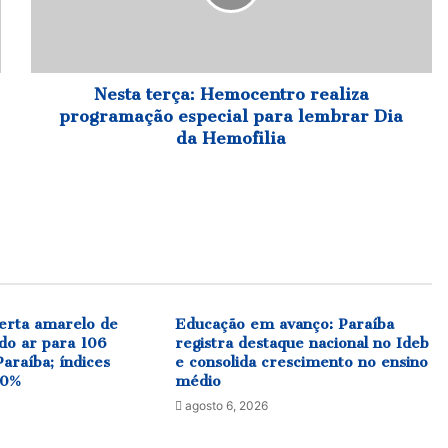
especial
para
lembrar
Dia
da
Nesta terça: Hemocentro realiza
Hemofilia
programação especial para lembrar Dia
da Hemofilia
erta amarelo de
Educação em avanço: Paraíba
do ar para 106
registra destaque nacional no Ideb
araíba; índices
e consolida crescimento no ensino
20%
médio
agosto 6, 2026