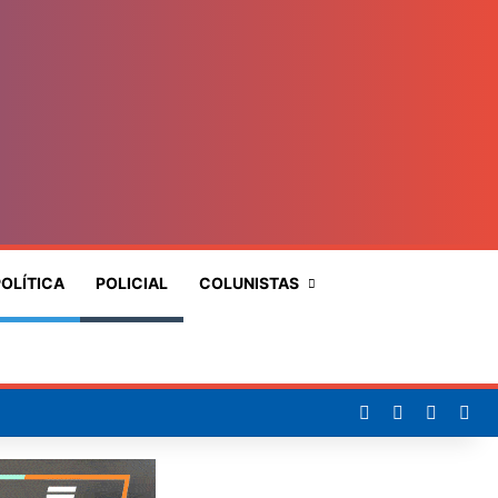
OLÍTICA
POLICIAL
COLUNISTAS
Procurar
por
Facebook
X
YouTub
Ins