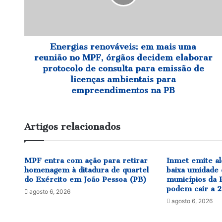
reunião
no
MPF,
órgãos
decidem
Energias renováveis: em mais uma
elaborar
reunião no MPF, órgãos decidem elaborar
protocolo
protocolo de consulta para emissão de
de
licenças ambientais para
consulta
empreendimentos na PB
para
emissão
de
Artigos relacionados
licenças
ambientais
para
empreendimentos
MPF entra com ação para retirar
Inmet emite al
homenagem à ditadura de quartel
baixa umidade 
na
do Exército em João Pessoa (PB)
municípios da P
PB
podem cair a 
agosto 6, 2026
agosto 6, 2026