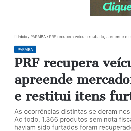
Início
/
PARAÍBA
/
PRF recupera veículo roubado, apreende merca
PARAÍBA
PRF recupera veíc
apreende mercador
e restitui itens fu
As ocorrências distintas se deram no
Ao todo, 1.366 produtos sem nota fisc
haviam sido furtados foram recuperad