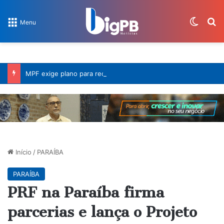
Switch
Pr
Menu
MPF exige plano para reconstrução de ponte que desabou na BR-101, em Santa Rita
Início
/
PARAÍBA
PARAÍBA
PRF na Paraíba firma
parcerias e lança o Projeto