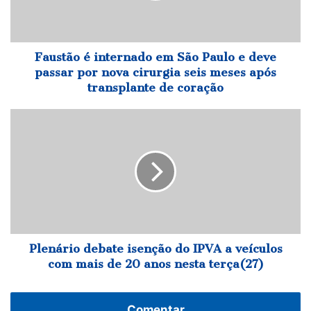
e
deve
passar
por
Faustão é internado em São Paulo e deve
nova
passar por nova cirurgia seis meses após
cirurgia
transplante de coração
seis
meses
Plenário
após
debate
transplante
isenção
de
do
coração
IPVA
a
veículos
com
mais
de
Plenário debate isenção do IPVA a veículos
20
com mais de 20 anos nesta terça(27)
anos
nesta
terça(27)
Comentar