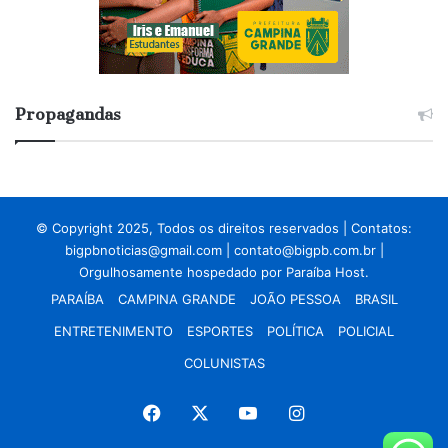
Propagandas
© Copyright 2025, Todos os direitos reservados | Contatos:
bigpbnoticias@gmail.com
|
contato@bigpb.com.br
|
Orgulhosamente hospedado por
Paraíba Host.
PARAÍBA
CAMPINA GRANDE
JOÃO PESSOA
BRASIL
ENTRETENIMENTO
ESPORTES
POLÍTICA
POLICIAL
COLUNISTAS
Facebook
X
YouTube
Instagram