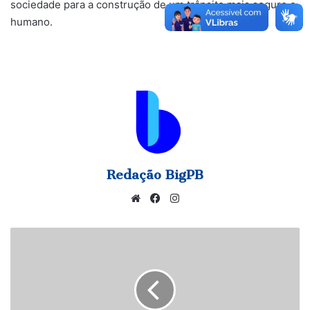
sociedade para a construção de um trânsito mais seguro e
humano.
Redação BigPB
Website
Facebook
Instagram
Faustão
é
internado
em
São
Paulo