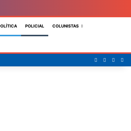
OLÍTICA
POLICIAL
COLUNISTAS
Procurar
por
Facebook
X
YouTub
Ins