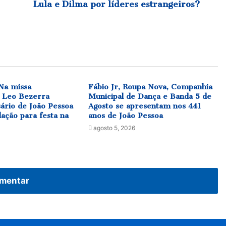
por
Lula e Dilma por líderes estrangeiros?
líderes
estrangeiros?
Na missa
Fábio Jr, Roupa Nova, Companhia
 Leo Bezerra
Municipal de Dança e Banda 5 de
sário de João Pessoa
Agosto se apresentam nos 441
lação para festa na
anos de João Pessoa
agosto 5, 2026
mentar