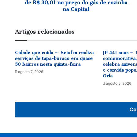
preço
de R$ 30,01 no preço do gás de cozinha
do
na Capital
gás
de
cozinha
Artigos relacionados
na
Capital
Cidade que cuida – Seinfra realiza
JP 441 anos – 
serviços de tapa-buraco em quase
comemorativa,
50 bairros nesta quinta-feira
celebra aniver
e convida popu
agosto 7, 2026
Orla
agosto 5, 2026
Co