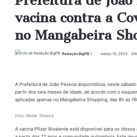
Prefeitura de João 
vacina contra a Co
no Mangabeira Sh
Mande
Redação BigPB
março 10, 2023
Últ
um
e-
mail
A Prefeitura de João Pessoa disponibiliza, neste sábado 
partir dos seis meses de idade, de acordo com o esque
aplicadas apenas no Mangabeira Shopping, das 8h às 1
Foto: Kleide Teixeira
A vacina Pfizer Bivalente está disponível para os idoso
a partir dos 12 anos e comunidade quilombola. Este im