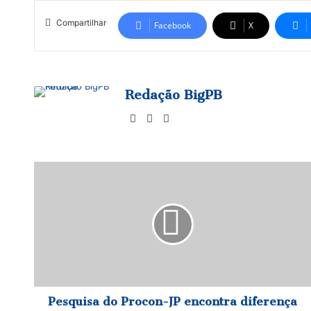
Compartilhar
Facebook
X
Redação BigPB
Website
Facebook
Instagram
Pesquisa
do
Procon-
JP
encontra
diferença
de
R$
30,01
no
Pesquisa do Procon-JP encontra diferença