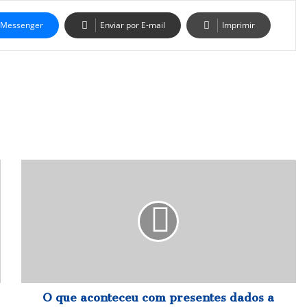
Messenger
Enviar por E-mail
Imprimir
O
que
aconteceu
com
presentes
dados
a
Lula
e
Dilma
O que aconteceu com presentes dados a