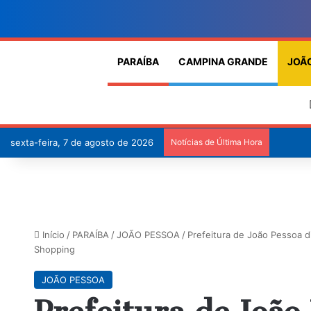
PARAÍBA
CAMPINA GRANDE
JOÃ
sexta-feira, 7 de agosto de 2026
Notícias de Última Hora
Início
/
PARAÍBA
/
JOÃO PESSOA
/
Prefeitura de João Pessoa d
Shopping
JOÃO PESSOA