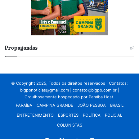
Propagandas
© Copyright 2025, Todos os direitos reservados | Contatos:
bigpbnoticias@gmail.com
|
contato@bigpb.com.br
|
Orgulhosamente hospedado por
Paraíba Host.
PARAÍBA
CAMPINA GRANDE
JOÃO PESSOA
BRASIL
ENTRETENIMENTO
ESPORTES
POLÍTICA
POLICIAL
COLUNISTAS