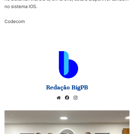
no sistema IOS.
Codecom
Redação BigPB
Website
Facebook
Instagram
Aguinaldo
Ribeiro
debate
com