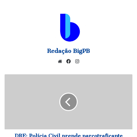
Redação BigPB
Website
Facebook
Instagram
DRE:
Polícia
Civil
prende
narcotraficante
internacional
em
João
Pessoa
DRE: Polícia Civil prende narcotraficante