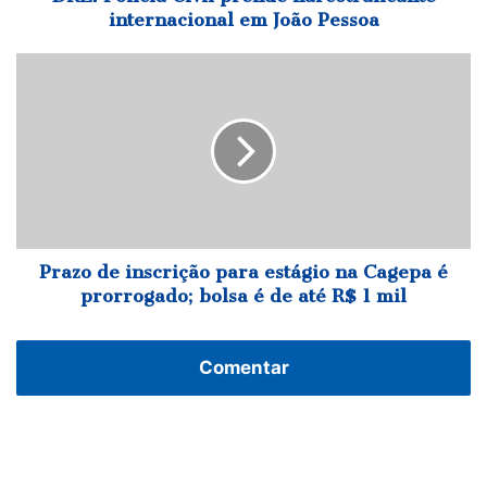
internacional em João Pessoa
Prazo
de
inscrição
para
estágio
na
Cagepa
é
prorrogado;
bolsa
Prazo de inscrição para estágio na Cagepa é
é
prorrogado; bolsa é de até R$ 1 mil
de
até
R$
Comentar
1
mil