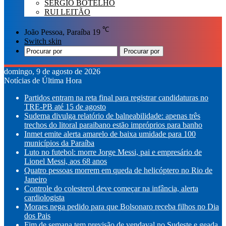
SÉRGIO BOTELHO
RUI LEITÃO
℃
João Pessoa, Paraíba
19
Switch skin
Procurar por
domingo, 9 de agosto de 2026
Notícias de Última Hora
Partidos entram na reta final para registrar candidaturas no
TRE-PB até 15 de agosto
Sudema divulga relatório de balneabilidade: apenas três
trechos do litoral paraibano estão impróprios para banho
Inmet emite alerta amarelo de baixa umidade para 100
municípios da Paraíba
Luto no futebol: morre Jorge Messi, pai e empresário de
Lionel Messi, aos 68 anos
Quatro pessoas morrem em queda de helicóptero no Rio de
Janeiro
Controle do colesterol deve começar na infância, alerta
cardiologista
Moraes nega pedido para que Bolsonaro receba filhos no Dia
dos Pais
Fim de semana tem previsão de vendaval no Sudeste e geada