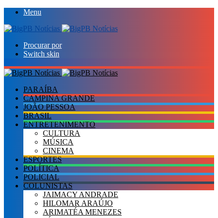
Menu
Procurar por
Switch skin
PARAÍBA
CAMPINA GRANDE
JOÃO PESSOA
BRASIL
ENTRETENIMENTO
CULTURA
MÚSICA
CINEMA
ESPORTES
POLÍTICA
POLICIAL
COLUNISTAS
JAIMACY ANDRADE
HILOMAR ARAÚJO
ARIMATÉA MENEZES