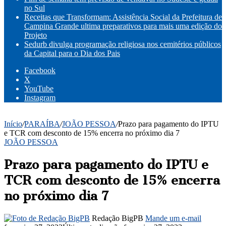
no Sul
Receitas que Transformam: Assistência Social da Prefeitura de
Campina Grande ultima preparativos para mais uma edição do
Projeto
Sedurb divulga programação religiosa nos cemitérios públicos
da Capital para o Dia dos Pais
Facebook
X
YouTube
Instagram
Início
/
PARAÍBA
/
JOÃO PESSOA
/
Prazo para pagamento do IPTU
e TCR com desconto de 15% encerra no próximo dia 7
JOÃO PESSOA
Prazo para pagamento do IPTU e
TCR com desconto de 15% encerra
no próximo dia 7
Redação BigPB
Mande um e-mail