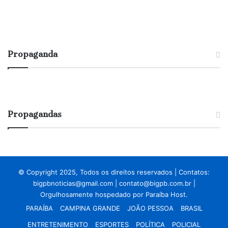
Propaganda
Propagandas
© Copyright 2025, Todos os direitos reservados | Contatos:
bigpbnoticias@gmail.com
|
contato@bigpb.com.br
|
Orgulhosamente hospedado por
Paraíba Host.
PARAÍBA
CAMPINA GRANDE
JOÃO PESSOA
BRASIL
ENTRETENIMENTO
ESPORTES
POLÍTICA
POLICIAL