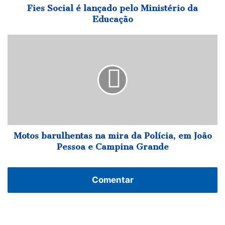
Fies Social é lançado pelo Ministério da
Educação
Motos
barulhentas
na
mira
da
Polícia,
em
João
Pessoa
e
Motos barulhentas na mira da Polícia, em João
Campina
Pessoa e Campina Grande
Grande
Comentar