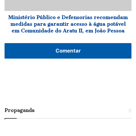
garantir
acesso
à
Ministério Público e Defensorias recomendam
água
medidas para garantir acesso à água potável
potável
em Comunidade do Aratu II, em João Pessoa
em
Comunidade
do
Comentar
Aratu
II,
em
João
Pessoa
Propaganda