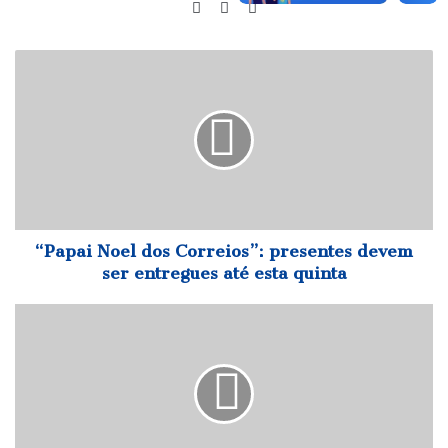
Website
Facebook
Instagram
“Papai
Noel
dos
Correios”:
presentes
devem
ser
entregues
até
esta
“Papai Noel dos Correios”: presentes devem
quinta
ser entregues até esta quinta
Ministério
Público
e
Defensorias
recomendam
medidas
para