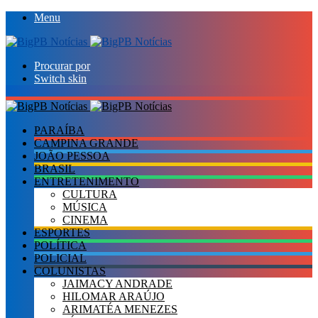
Menu
Procurar por
Switch skin
PARAÍBA
CAMPINA GRANDE
JOÃO PESSOA
BRASIL
ENTRETENIMENTO
CULTURA
MÚSICA
CINEMA
ESPORTES
POLÍTICA
POLICIAL
COLUNISTAS
JAIMACY ANDRADE
HILOMAR ARAÚJO
ARIMATÉA MENEZES