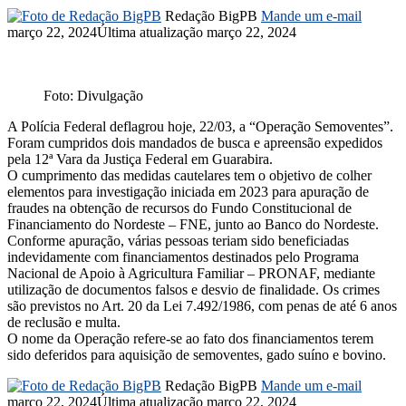
Redação BigPB
Mande um e-mail
março 22, 2024
Última atualização março 22, 2024
Foto: Divulgação
A Polícia Federal deflagrou hoje, 22/03, a “Operação Semoventes”.
Foram cumpridos dois mandados de busca e apreensão expedidos
pela 12ª Vara da Justiça Federal em Guarabira.
O cumprimento das medidas cautelares tem o objetivo de colher
elementos para investigação iniciada em 2023 para apuração de
fraudes na obtenção de recursos do Fundo Constitucional de
Financiamento do Nordeste – FNE, junto ao Banco do Nordeste.
Conforme apuração, várias pessoas teriam sido beneficiadas
indevidamente com financiamentos destinados pelo Programa
Nacional de Apoio à Agricultura Familiar – PRONAF, mediante
utilização de documentos falsos e desvio de finalidade. Os crimes
são previstos no Art. 20 da Lei 7.492/1986, com penas de até 6 anos
de reclusão e multa.
O nome da Operação refere-se ao fato dos financiamentos terem
sido deferidos para aquisição de semoventes, gado suíno e bovino.
Redação BigPB
Mande um e-mail
março 22, 2024
Última atualização março 22, 2024