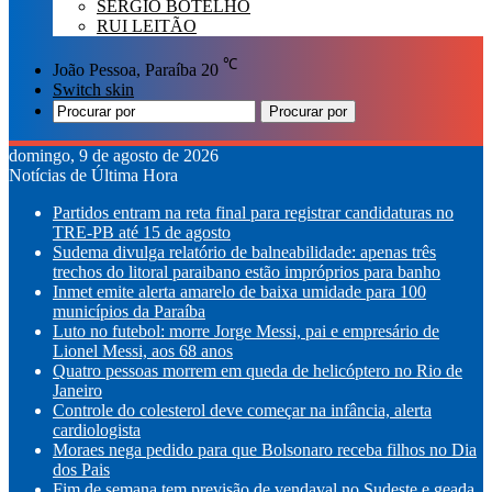
SÉRGIO BOTELHO
RUI LEITÃO
℃
João Pessoa, Paraíba
20
Switch skin
Procurar por
domingo, 9 de agosto de 2026
Notícias de Última Hora
Partidos entram na reta final para registrar candidaturas no
TRE-PB até 15 de agosto
Sudema divulga relatório de balneabilidade: apenas três
trechos do litoral paraibano estão impróprios para banho
Inmet emite alerta amarelo de baixa umidade para 100
municípios da Paraíba
Luto no futebol: morre Jorge Messi, pai e empresário de
Lionel Messi, aos 68 anos
Quatro pessoas morrem em queda de helicóptero no Rio de
Janeiro
Controle do colesterol deve começar na infância, alerta
cardiologista
Moraes nega pedido para que Bolsonaro receba filhos no Dia
dos Pais
Fim de semana tem previsão de vendaval no Sudeste e geada