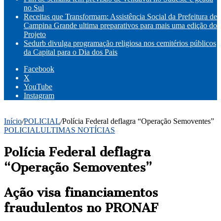
no Sul
Receitas que Transformam: Assistência Social da Prefeitura de
Campina Grande ultima preparativos para mais uma edição do
Projeto
Sedurb divulga programação religiosa nos cemitérios públicos
da Capital para o Dia dos Pais
Facebook
X
YouTube
Instagram
Início
/
POLICIAL
/
Polícia Federal deflagra “Operação Semoventes”
POLICIAL
ULTIMAS NOTÍCIAS
Polícia Federal deflagra
“Operação Semoventes”
Ação visa financiamentos
fraudulentos no PRONAF