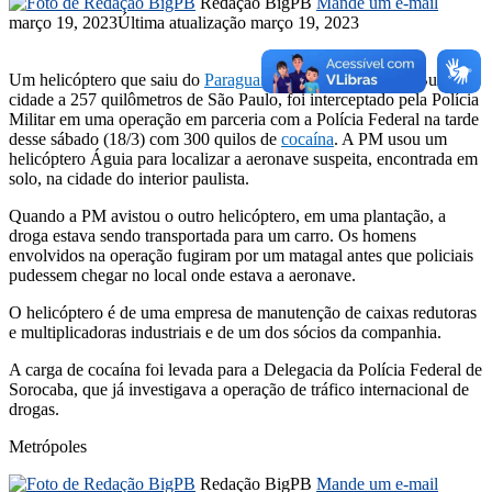
Redação BigPB
Mande um e-mail
março 19, 2023
Última atualização março 19, 2023
Um helicóptero que saiu do
Paraguai
e tinha como destino Buri,
cidade a 257 quilômetros de São Paulo, foi interceptado pela Polícia
Militar em uma operação em parceria com a Polícia Federal na tarde
desse sábado (18/3) com 300 quilos de
cocaína
. A PM usou um
helicóptero Águia para localizar a aeronave suspeita, encontrada em
solo, na cidade do interior paulista.
Quando a PM avistou o outro helicóptero, em uma plantação, a
droga estava sendo transportada para um carro. Os homens
envolvidos na operação fugiram por um matagal antes que policiais
pudessem chegar no local onde estava a aeronave.
O helicóptero é de uma empresa de manutenção de caixas redutoras
e multiplicadoras industriais e de um dos sócios da companhia.
A carga de cocaína foi levada para a Delegacia da Polícia Federal de
Sorocaba, que já investigava a operação de tráfico internacional de
drogas.
Metrópoles
Redação BigPB
Mande um e-mail