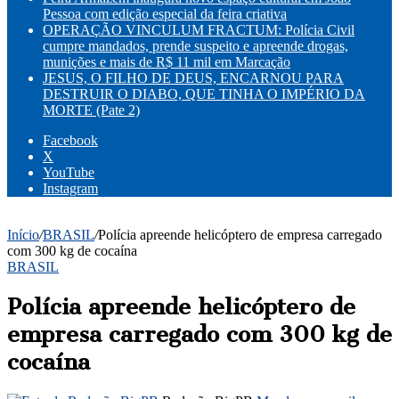
Pessoa com edição especial da feira criativa
OPERAÇÃO VINCULUM FRACTUM: Polícia Civil
cumpre mandados, prende suspeito e apreende drogas,
munições e mais de R$ 11 mil em Marcação
JESUS, O FILHO DE DEUS, ENCARNOU PARA
DESTRUIR O DIABO, QUE TINHA O IMPÉRIO DA
MORTE (Pate 2)
Facebook
X
YouTube
Instagram
Início
/
BRASIL
/
Polícia apreende helicóptero de empresa carregado
com 300 kg de cocaína
BRASIL
Polícia apreende helicóptero de
empresa carregado com 300 kg de
cocaína