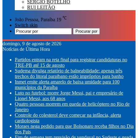
SÉRGIO BOTELHO
RUI LEITÃO
℃
João Pessoa, Paraíba
19
Switch skin
Procurar por
domingo, 9 de agosto de 2026
Notícias de Última Hora
Partidos entram na reta final para registrar candidaturas no
TRE-PB até 15 de agosto
Sudema divulga relatório de balneabilidade: apenas três
trechos do litoral paraibano estão impróprios para banho
Inmet emite alerta amarelo de baixa umidade para 100
municípios da Paraíba
Luto no futebol: morre Jorge Messi, pai e empresário de
Lionel Messi, aos 68 anos
Quatro pessoas morrem em queda de helicóptero no Rio de
Janeiro
Controle do colesterol deve começar na infância, alerta
cardiologista
Moraes nega pedido para que Bolsonaro receba filhos no Dia
dos Pais
Fim de semana tem previsão de vendaval no Sudeste e geada