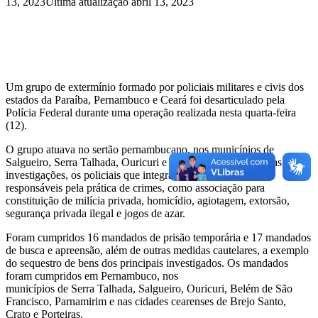
13, 2023
Última atualização abril 13, 2023
Um grupo de extermínio formado por policiais militares e civis dos
estados da Paraíba, Pernambuco e Ceará foi desarticulado pela
Polícia Federal durante uma operação realizada nesta quarta-feira
(12).
O grupo atuava no sertão pernambucano, nos municípios de
Salgueiro, Serra Talhada, Ouricuri e Parnamirim e segundo as
investigações, os policiais que integravam o grupo eram
responsáveis pela prática de crimes, como associação para
constituição de milícia privada, homicídio, agiotagem, extorsão,
segurança privada ilegal e jogos de azar.
Foram cumpridos 16 mandados de prisão temporária e 17 mandados
de busca e apreensão, além de outras medidas cautelares, a exemplo
do sequestro de bens dos principais investigados. Os mandados
foram cumpridos em Pernambuco, nos
municípios de Serra Talhada, Salgueiro, Ouricuri, Belém de São
Francisco, Parnamirim e nas cidades cearenses de Brejo Santo,
Crato e Porteiras.