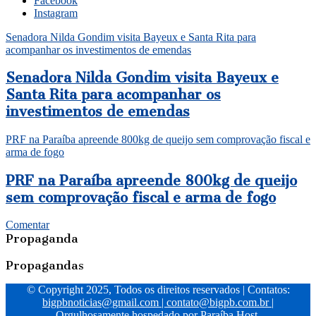
Facebook
Instagram
Senadora Nilda Gondim visita Bayeux e Santa Rita para
acompanhar os investimentos de emendas
Senadora Nilda Gondim visita Bayeux e
Santa Rita para acompanhar os
investimentos de emendas
PRF na Paraíba apreende 800kg de queijo sem comprovação fiscal e
arma de fogo
PRF na Paraíba apreende 800kg de queijo
sem comprovação fiscal e arma de fogo
Comentar
Propaganda
Propagandas
© Copyright 2025, Todos os direitos reservados | Contatos:
bigpbnoticias@gmail.com
|
contato@bigpb.com.br
|
Orgulhosamente hospedado por
Paraíba Host.