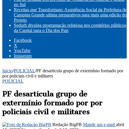
no Sul
Receitas que Transformam: Assistência Social da Prefeitura de
Campina Grande ultima preparativos para mais uma edição do
Projeto
Sedurb divulga programação religiosa nos cemitérios públicos
da Capital para o Dia dos Pais
Facebook
X
YouTube
Instagram
Início
/
POLICIAL
/
PF desarticula grupo de extermínio formado por
por policiais civil e militares
POLICIAL
PF desarticula grupo de
extermínio formado por por
policiais civil e militares
Redação BigPB
Mande um e-mail
abril