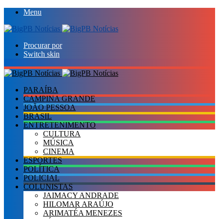
Menu
Procurar por
Switch skin
PARAÍBA
CAMPINA GRANDE
JOÃO PESSOA
BRASIL
ENTRETENIMENTO
CULTURA
MÚSICA
CINEMA
ESPORTES
POLÍTICA
POLICIAL
COLUNISTAS
JAIMACY ANDRADE
HILOMAR ARAÚJO
ARIMATÉA MENEZES