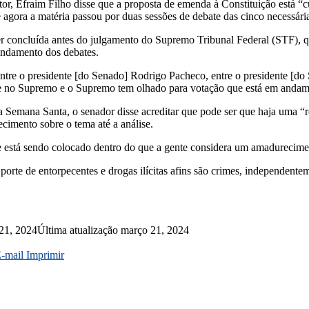
lator, Efraim Filho disse que a proposta de emenda à Constituição está 
 agora a matéria passou por duas sessões de debate das cinco necessári
r concluída antes do julgamento do Supremo Tribunal Federal (STF), q
andamento dos debates.
entre o presidente [do Senado] Rodrigo Pacheco, entre o presidente [d
se no Supremo e o Supremo tem olhado para votação que está em andam
a Semana Santa, o senador disse acreditar que pode ser que haja uma “
cimento sobre o tema até a análise.
está sendo colocado dentro do que a gente considera um amadurecimen
porte de entorpecentes e drogas ilícitas afins são crimes, independent
21, 2024
Última atualização março 21, 2024
E-mail
Imprimir