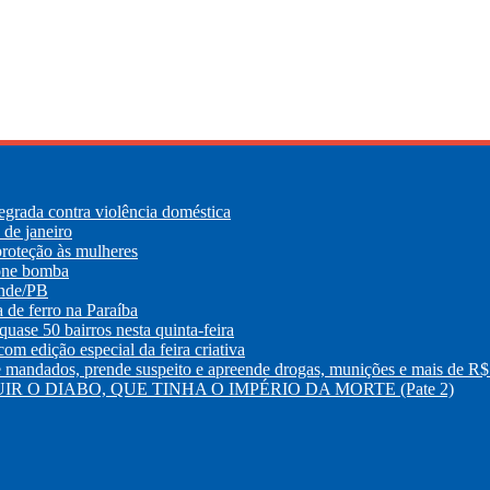
egrada contra violência doméstica
de janeiro
roteção às mulheres
lone bomba
ande/PB
e ferro na Paraíba
uase 50 bairros nesta quinta-feira
m edição especial da feira criativa
os, prende suspeito e apreende drogas, munições e mais de R$ 
R O DIABO, QUE TINHA O IMPÉRIO DA MORTE (Pate 2)