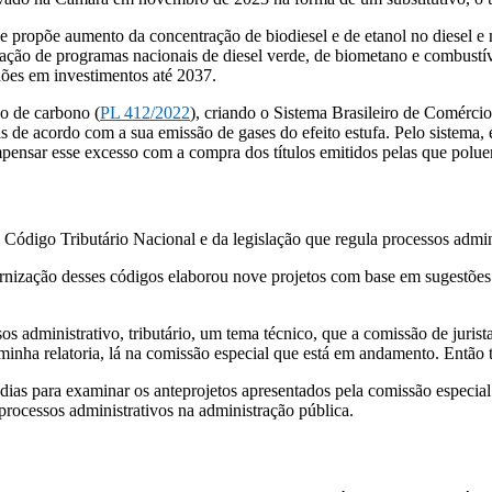
que propõe aumento da concentração de biodiesel e de etanol no diesel e
iação de programas nacionais de diesel verde, de biometano e combustíve
hões em investimentos até 2037.
o de carbono (
PL 412/2022
), criando o Sistema Brasileiro de Comérci
s de acordo com a sua emissão de gases do efeito estufa. Pelo sistema
pensar esse excesso com a compra dos títulos emitidos pelas que polu
Código Tributário Nacional e da legislação que regula processos admini
ernização desses códigos elaborou nove projetos com base em sugestões 
os administrativo, tributário, um tema técnico, que a comissão de juri
minha relatoria, lá na comissão especial que está em andamento. Então 
as para examinar os anteprojetos apresentados pela comissão especial 
processos administrativos na administração pública.