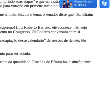
“cumprindo suas etapas” e que em razão do feriado possa ser
as para votação em primeiro turno no Plenário.
ue também discute o tema, o senador disse que não. Efraim
o Supremo] Luís Roberto Barroso, ele acontece, não vejo
ento no Congresso. Os Poderes conversam entre si.
readaptação desse calendário” de sessões de debate. No
to para ser votada.
emente da quantidade. Emenda de Efraim faz distinção entre