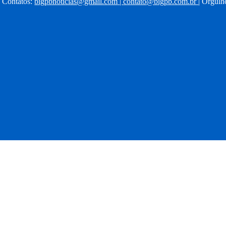
| Contatos:
bigpbnoticias@gmail.com
|
contato@bigpb.com.br
| Orgul