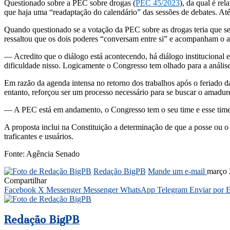
Questionado sobre a PEC sobre drogas (
PEC 45/2023
), da qual é re
que haja uma “readaptação do calendário” das sessões de debates. Até
Quando questionado se a votação da PEC sobre as drogas teria que se
ressaltou que os dois poderes “conversam entre si” e acompanham o 
— Acredito que o diálogo está acontecendo, há diálogo institucional 
dificuldade nisso. Logicamente o Congresso tem olhado para a análi
Em razão da agenda intensa no retorno dos trabalhos após o feriado d
entanto, reforçou ser um processo necessário para se buscar o amadure
— A PEC está em andamento, o Congresso tem o seu time e esse time 
A proposta inclui na Constituição a determinação de que a posse ou o 
traficantes e usuários.
Fonte: Agência Senado
Redação BigPB
Mande um e-mail
março 
Compartilhar
Facebook
X
Messenger
Messenger
WhatsApp
Telegram
Enviar por 
Redação BigPB