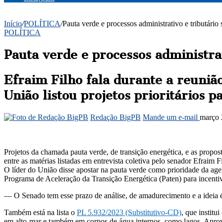
Início
/
POLÍTICA
/
Pauta verde e processos administrativo e tributário 
POLÍTICA
Pauta verde e processos administrat
Efraim Filho fala durante a reuniã
União listou projetos prioritários p
Redação BigPB
Mande um e-mail
março 
Projetos da chamada pauta verde, de transição energética, e as propos
entre as matérias listadas em entrevista coletiva pelo senador Efraim 
O líder do União disse apostar na pauta verde como prioridade da age
Programa de Aceleração da Transição Energética (Paten) para incentiv
— O Senado tem esse prazo de análise, de amadurecimento e a ideia é 
Também está na lista o
PL 5.932/2023 (Substitutivo-CD)
, que institu
em alto-mar e também em corpos de água internos, como lagos. Aprov