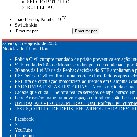
SÉRGIO BOTELHO
RUI LEITÃO
℃
João Pessoa, Paraíba
19
Switch skin
Procurar por
sábado, 8 de agosto de 2026
Notícias de Última Hora
Polícia Civil cumpre mandado de prisão preventiva em ação int
STF muda decisão de Moraes e reduz pena de condenada por 8 
20 anos da Lei Maria da Penha: decisões do STF ampliaram a p
RS: Defesa Civil confirma uma morte e cinco feridos após cic
PRF tira de circulação motocicleta adulterada em Campina Gr
PARAHYBA E SUAS HISTÓRIAS – A construção da estrada d
Cidade que cuida – Seinfra realiza serviços de tapa-buraco em q
Feira Armazém inaugura novo espaço cultural em João Pessoa co
OPERAÇÃO VINCULUM FRACTUM: Polícia Civil cumpre mandad
JESUS, O FILHO DE DEUS, ENCARNOU PARA DESTRUI
Facebook
X
YouTube
Instagram