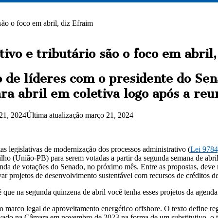
são o foco em abril, diz Efraim
ivo e tributário são o foco em abril,
o de líderes com o presidente do Sen
ara abril em coletiva logo após a reu
21, 2024
Última atualização março 21, 2024
tas legislativas de modernização dos processos administrativo (
Lei 9784
Filho (União-PB) para serem votadas a partir da segunda semana de abril. 
nda de votações do Senado, no próximo mês. Entre as propostas, deve r
ar projetos de desenvolvimento sustentável com recursos de créditos d
que na segunda quinzena de abril você tenha esses projetos da agenda v
i o marco legal de aproveitamento energético offshore. O texto define re
ado na Câmara em novembro de 2023 na forma de um substitutivo, o te