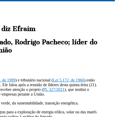
 diz Efraim
ado, Rodrigo Pacheco; líder do
nião
, de 1999
) e tributário nacional (
Lei 5.172, de 1966
) estão
Ele falou após a reunião de líderes desta quinta-feira (21).
eceber atenção o projeto (
PL 327/2021
), que institui o
e empresas perante a União.
erde, da sustentabilidade, transição energética.
gras para a exploração de energia eólica, solar ou das marés
xto voltou à análise do Senado.