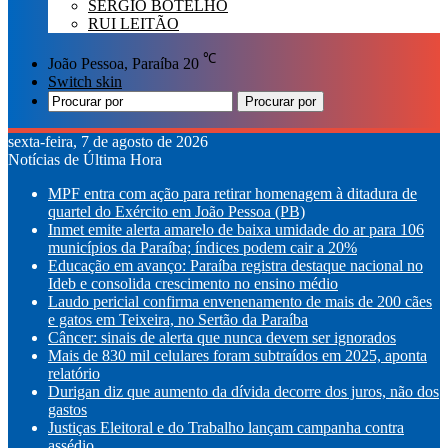
SÉRGIO BOTELHO
RUI LEITÃO
℃
João Pessoa, Paraíba
20
Switch skin
Procurar por
sexta-feira, 7 de agosto de 2026
Notícias de Última Hora
MPF entra com ação para retirar homenagem à ditadura de
quartel do Exército em João Pessoa (PB)
Inmet emite alerta amarelo de baixa umidade do ar para 106
municípios da Paraíba; índices podem cair a 20%
Educação em avanço: Paraíba registra destaque nacional no
Ideb e consolida crescimento no ensino médio
Laudo pericial confirma envenenamento de mais de 200 cães
e gatos em Teixeira, no Sertão da Paraíba
Câncer: sinais de alerta que nunca devem ser ignorados
Mais de 830 mil celulares foram subtraídos em 2025, aponta
relatório
Durigan diz que aumento da dívida decorre dos juros, não dos
gastos
Justiças Eleitoral e do Trabalho lançam campanha contra
assédio