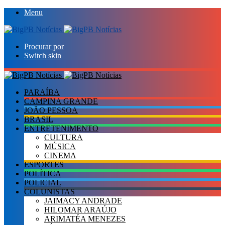
Menu
Procurar por
Switch skin
PARAÍBA
CAMPINA GRANDE
JOÃO PESSOA
BRASIL
ENTRETENIMENTO
CULTURA
MÚSICA
CINEMA
ESPORTES
POLÍTICA
POLICIAL
COLUNISTAS
JAIMACY ANDRADE
HILOMAR ARAÚJO
ARIMATÉA MENEZES