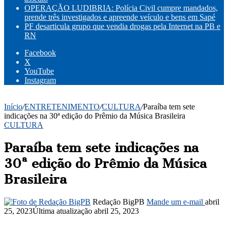
OPERAÇÃO LUDIBRIA: Polícia Civil cumpre mandados,
prende três investigados e apreende veículo e bens em Sapé
PF desarticula grupo que vendia drogas pela Internet na PB e
RN
Facebook
X
YouTube
Instagram
Início
/
ENTRETENIMENTO
/
CULTURA
/
Paraíba tem sete
indicações na 30ª edição do Prêmio da Música Brasileira
CULTURA
Paraíba tem sete indicações na
30ª edição do Prêmio da Música
Brasileira
Redação BigPB
Mande um e-mail
abril
25, 2023
Última atualização abril 25, 2023