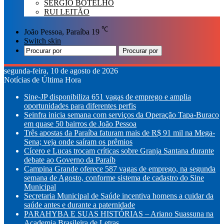
SÉRGIO BOTELHO
RUI LEITÃO
℃
João Pessoa, Paraíba
19
Switch skin
Procurar por
segunda-feira, 10 de agosto de 2026
Notícias de Última Hora
Sine-JP disponibiliza 651 vagas de emprego e amplia
oportunidades para diferentes perfis
Seinfra inicia semana com serviços da Operação Tapa-Buraco
em quase 50 bairros de João Pessoa
Três apostas da Paraíba faturam mais de R$ 91 mil na Mega-
Sena; veja onde saíram os prêmios
Cícero e Lucas trocam críticas sobre Granja Santana durante
debate ao Governo da Paraíb
Campina Grande oferece 587 vagas de emprego, na segunda
semana de Agosto, conforme sistema de cadastro do Sine
Municipal
Secretaria Municipal de Saúde incentiva homens a cuidar da
saúde antes e durante a paternidade
PARAHYBA E SUAS HISTÓRIAS – Ariano Suassuna na
Academia Brasileira de Letras