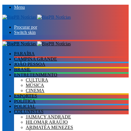
Menu
Procurar por
Switch skin
PARAÍBA
CAMPINA GRANDE
JOÃO PESSOA
BRASIL
ENTRETENIMENTO
CULTURA
MÚSICA
CINEMA
ESPORTES
POLÍTICA
POLICIAL
COLUNISTAS
JAIMACY ANDRADE
HILOMAR ARAÚJO
ARIMATÉA MENEZES