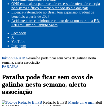
ONS emite alerta para risco de excesso de oferta de energia
no sistema elétrico durante o feriado do dia dos pais
Licença-Paternidade no Brasil terá expansão gradual de
benefício a partir de 2027
Acidente entre caminhonete e moto deixa um morto na BR-
230 em Cruz do Espírito Santo
Facebook
X
YouTube
Instagram
Início
/
PARAÍBA
/
Paraíba pode ficar sem ovos de galinha nesta
semana, alerta associação
PARAÍBA
Paraíba pode ficar sem ovos de
galinha nesta semana, alerta
associação
Redação BigPB
Mande um e-mail
abril