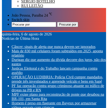
SÉRGIO BOTELHO
RUI LEITÃO
℃
João Pessoa, Paraíba
24
Switch skin
Procurar por
quinta-feira, 6 de agosto de 2026
Notícias de Última Hora
Câncer: sinais de alerta que nunca devem ser ignorados
Mais de 830 mil celulares foram subtraídos em 2025, aponta
relatório
Durigan diz que aumento da dívida decorre dos juros, não dos
gastos
Justiças Eleitoral e do Trabalho lançam campanha contra
assédio
OPERAÇÃO LUDIBRIA: Polícia Civil cumpre mandados,
prende três investigados e apreende veículo e bens em Sapé
PF faz operação contra grupo criminoso atuante no tráfico de
drogas na PB e RN
MPF exige plano para reconstrução de ponte que desabou na
BR-101, em Santa Rita
Homem é preso em flagrante em Bayeux por armazenar
vídeos sexuais com crianças