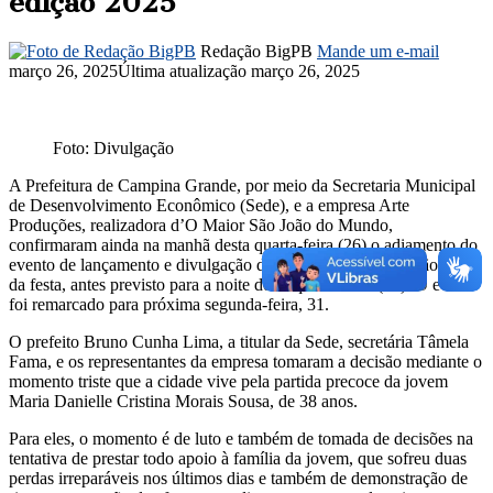
edição 2025
Redação BigPB
Mande um e-mail
março 26, 2025
Última atualização março 26, 2025
Foto: Divulgação
A Prefeitura de Campina Grande, por meio da Secretaria Municipal
de Desenvolvimento Econômico (Sede), e a empresa Arte
Produções, realizadora d’O Maior São João do Mundo,
confirmaram ainda na manhã desta quarta-feira (26) o adiamento do
evento de lançamento e divulgação da programação da edição 2025
da festa, antes previsto para a noite desta quinta-feira (27). O evento
foi remarcado para próxima segunda-feira, 31.
O prefeito Bruno Cunha Lima, a titular da Sede, secretária Tâmela
Fama, e os representantes da empresa tomaram a decisão mediante o
momento triste que a cidade vive pela partida precoce da jovem
Maria Danielle Cristina Morais Sousa, de 38 anos.
Para eles, o momento é de luto e também de tomada de decisões na
tentativa de prestar todo apoio à família da jovem, que sofreu duas
perdas irreparáveis nos últimos dias e também de demonstração de