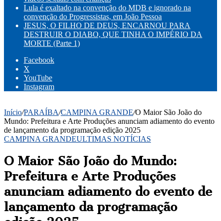
Lula é exaltado na convenção do MDB e ignorado na
convenção do Progressistas, em João Pessoa
JESUS, O FILHO DE DEUS, ENCARNOU PARA
DESTRUIR O DIABO, QUE TINHA O IMPÉRIO DA
MORTE (Parte 1)
Facebook
X
YouTube
Instagram
Início
/
PARAÍBA
/
CAMPINA GRANDE
/
O Maior São João do
Mundo: Prefeitura e Arte Produções anunciam adiamento do evento
de lançamento da programação edição 2025
CAMPINA GRANDE
ULTIMAS NOTÍCIAS
O Maior São João do Mundo:
Prefeitura e Arte Produções
anunciam adiamento do evento de
lançamento da programação