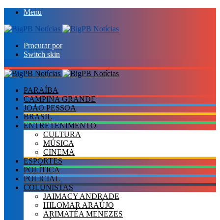
Menu
Procurar por
Switch skin
PARAÍBA
CAMPINA GRANDE
JOÃO PESSOA
BRASIL
ENTRETENIMENTO
CULTURA
MÚSICA
CINEMA
ESPORTES
POLÍTICA
POLICIAL
COLUNISTAS
JAIMACY ANDRADE
HILOMAR ARAÚJO
ARIMATÉA MENEZES