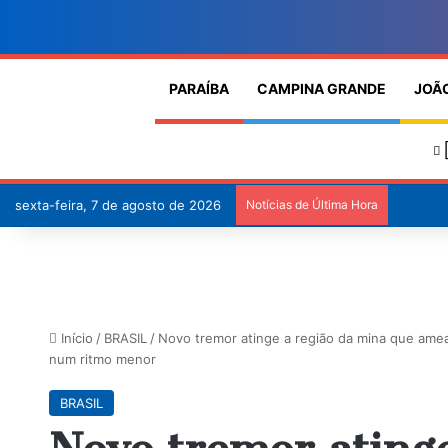
PARAÍBA
CAMPINA GRANDE
JOÃ
sexta-feira, 7 de agosto de 2026
Notícias de Última Hora
Início
/
BRASIL
/
Novo tremor atinge a região da mina que amea
num ritmo menor
BRASIL