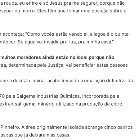
a roupa, eu entro e só Jesus pra me segurar, porque não
sabar eu morro. Eles têm que tomar uma posição sobre a
conteça: “Como vocês estão vendo aí, a lagoa é o quintal
tecer. Se água vai invadir pra rua, pra minha casa.”
e
muitos moradores ainda estão no local porque não
rea, determinada pela Justiça, vai beneficiar estas pessoas
que a decisão liminar acabe levando a uma ação definitiva da
0 pela Salgema Indústrias Químicas, incorporada pela
trair sal-gema, minério utilizado na produção de cloro,
inheiro. A área originalmente isolada abrange cinco bairros
essoas que já deixaram as casas.