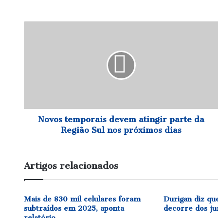
Novos
temporais
devem
atingir
parte
da
Região
Sul
nos
próximos
Novos temporais devem atingir parte da
dias
Região Sul nos próximos dias
Artigos relacionados
Mais de 830 mil celulares foram
Durigan diz qu
subtraídos em 2025, aponta
decorre dos ju
relatório