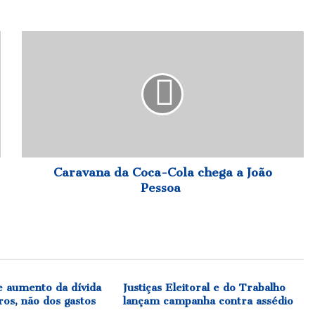
Caravana
da
Coca-
Cola
chega
a
João
Pessoa
Caravana da Coca-Cola chega a João
Pessoa
e aumento da dívida
Justiças Eleitoral e do Trabalho
ros, não dos gastos
lançam campanha contra assédio