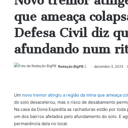
Novo tremor ating
que ameaça colaps
Defesa Civil diz qu
afundando num ri
Mande
Redação BigPB
dezembro 3, 2023
um
e-
mail
Um
novo tremor atingiu a região da mina que ameaça c
do solo desacelerou, mas o risco de desabamento perm
Na casa da Dona Expedita as rachaduras estão por toda 
um dos bairros afetados pelo afundamento do solo. E a
permanência dela no local.