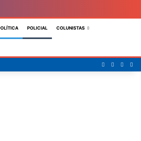
OLÍTICA
POLICIAL
COLUNISTAS
Procurar
por
Facebook
X
YouTub
Ins