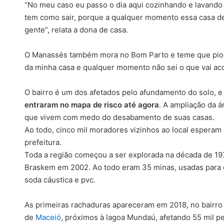
“No meu caso eu passo o dia aqui cozinhando e lavando 
tem como sair, porque a qualquer momento essa casa de
gente”, relata a dona de casa.
O Manassés também mora no Bom Parto e teme que pior a
da minha casa e qualquer momento não sei o que vai acon
O bairro é um dos afetados pelo afundamento do solo, 
entraram no mapa de risco até agora
. A ampliação da á
que vivem com medo do desabamento de suas casas.
Ao todo, cinco mil moradores vizinhos ao local esperam 
prefeitura.
Toda a região começou a ser explorada na década de 197
Braskem em 2002. Ao todo eram 35 minas, usadas para ex
soda cáustica e pvc.
As primeiras rachaduras apareceram em 2018, no bairro P
de
Maceió
, próximos à lagoa Mundaú, afetando 55 mil p