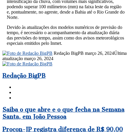
intensificação da chuva, com volumes mais significativos,
podendo superar 100 milímetros (mm) na faixa leste da região
e, pontualmente, no agreste, desde a Bahia até o Rio Grande do
Norte.
Devido às atualizações dos modelos numéricos de previsão do
tempo, é necessário o acompanhamento da atualização diária
das previsões do tempo, assim como dos avisos meteorológicos
especiais emitidos pelo Inmet.
Mande
Redação BigPB
março 26, 2024
Última
um
atualização março 26, 2024
e-
mail
Redação BigPB
Website
Facebook
Instagram
Saiba
Saiba o que abre e o que fecha na Semana
o
Santa, em João Pessoa
que
abre
Procon-
Procon-JP registra diferença de R$ 90,00
e