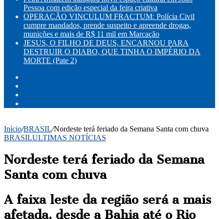
Pessoa com edição especial da feira criativa
OPERAÇÃO VINCULUM FRACTUM: Polícia Civil
cumpre mandados, prende suspeito e apreende drogas,
munições e mais de R$ 11 mil em Marcação
JESUS, O FILHO DE DEUS, ENCARNOU PARA
DESTRUIR O DIABO, QUE TINHA O IMPÉRIO DA
MORTE (Pate 2)
Facebook
X
YouTube
Instagram
Início
/
BRASIL
/
Nordeste terá feriado da Semana Santa com chuva
BRASIL
ULTIMAS NOTÍCIAS
Nordeste terá feriado da Semana
Santa com chuva
A faixa leste da região será a mais
afetada, desde a Bahia até o Rio