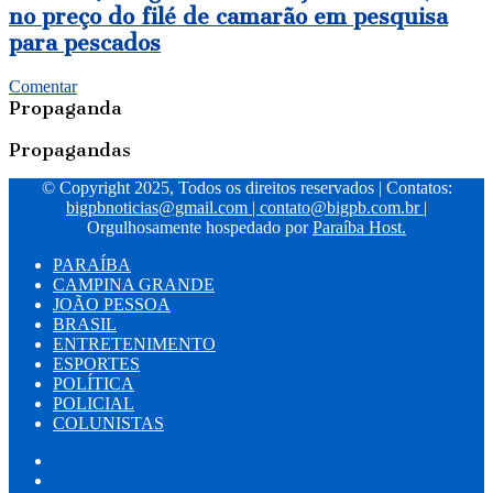
JP
o
no preço do filé de camarão em pesquisa
registra
que
para pescados
diferença
fecha
de
na
R$
Comentar
Semana
90,00
Propaganda
Santa,
no
em
preço
Propagandas
João
do
Pessoa
filé
© Copyright 2025, Todos os direitos reservados | Contatos:
de
bigpbnoticias@gmail.com
|
contato@bigpb.com.br
|
camarão
Orgulhosamente hospedado por
Paraíba Host.
em
pesquisa
PARAÍBA
para
CAMPINA GRANDE
pescados
JOÃO PESSOA
BRASIL
ENTRETENIMENTO
ESPORTES
POLÍTICA
POLICIAL
COLUNISTAS
Facebook
X