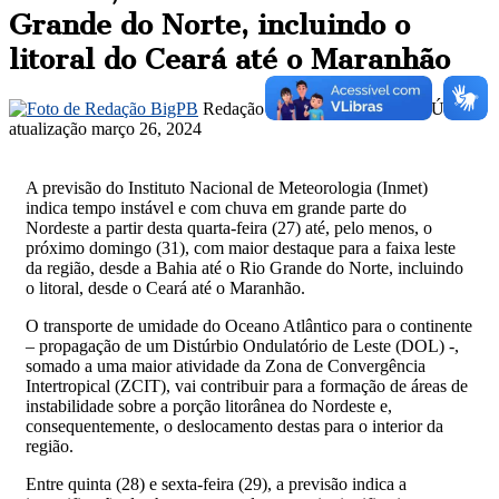
Grande do Norte, incluindo o
litoral do Ceará até o Maranhão
Mande
Redação BigPB
março 26, 2024
Última
um
atualização março 26, 2024
e-
mail
A previsão do Instituto Nacional de Meteorologia (Inmet)
indica tempo instável e com chuva em grande parte do
Nordeste a partir desta quarta-feira (27) até, pelo menos, o
próximo domingo (31), com maior destaque para a faixa leste
da região, desde a Bahia até o Rio Grande do Norte, incluindo
o litoral, desde o Ceará até o Maranhão.
O transporte de umidade do Oceano Atlântico para o continente
– propagação de um Distúrbio Ondulatório de Leste (DOL) -,
somado a uma maior atividade da Zona de Convergência
Intertropical (ZCIT), vai contribuir para a formação de áreas de
instabilidade sobre a porção litorânea do Nordeste e,
consequentemente, o deslocamento destas para o interior da
região.
Entre quinta (28) e sexta-feira (29), a previsão indica a