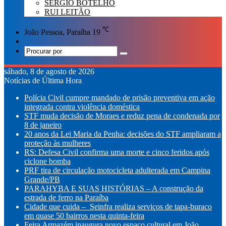
SÉRGIO BOTELHO
RUI LEITÃO
℃
João Pessoa, Paraíba
19
Switch
skin
Procurar
por
sábado, 8 de agosto de 2026
Notícias de Última Hora
Polícia Civil cumpre mandado de prisão preventiva em ação
integrada contra violência doméstica
STF muda decisão de Moraes e reduz pena de condenada por
8 de janeiro
20 anos da Lei Maria da Penha: decisões do STF ampliaram a
proteção às mulheres
RS: Defesa Civil confirma uma morte e cinco feridos após
ciclone bomba
PRF tira de circulação motocicleta adulterada em Campina
Grande/PB
PARAHYBA E SUAS HISTÓRIAS – A construção da
estrada de ferro na Paraíba
Cidade que cuida – Seinfra realiza serviços de tapa-buraco
em quase 50 bairros nesta quinta-feira
Feira Armazém inaugura novo espaço cultural em João