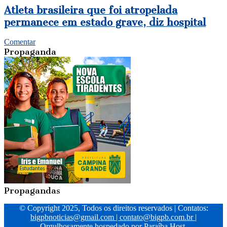
Atleta brasileira que foi atropelada
permanece em estado grave, diz hospital
Comentar
Propaganda
Propagandas
© Copyright 2025, Todos os direitos reservados | Contatos:
bigpbnoticias@gmail.com
|
contato@bigpb.com.br
|
Orgulhosamente hospedado por
Paraíba Host.