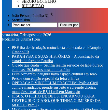
SÉRGIO BOTELHO
RUI LEITÃO
℃
João Pessoa, Paraíba
31
Switch skin
Procurar por
sexta-feira, 7 de agosto de 2026
Notícias de Última Hora
PRF tira de circulação motocicleta adulterada em Campina
Grande/PB
PARAHYBA E SUAS HISTÓRIAS – A construção da
estrada de ferro na Paraíba
Cidade que cuida – Seinfra realiza serviços de tapa-buraco
em quase 50 bairros nesta quinta-feira
Feira Armazém inaugura novo espaço cultural em João
Pessoa com edição especial da feira criativa
OPERAÇÃO VINCULUM FRACTUM: Polícia Civil
cumpre mandados, prende suspeito e apreende drogas,
munições e mais de R$ 11 mil em Marcação
JESUS, O FILHO DE DEUS, ENCARNOU PARA
DESTRUIR O DIABO, QUE TINHA O IMPÉRIO DA
MORTE (Pate 2)
MPF entra com ação para retirar homenagem à ditadura de