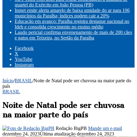
quartel do Exército em João Pessoa (PB)
Inmet emite alerta amarelo de baixa umidade do ar para 106
municípios da Paraíba; índices podem cair a 20%
Educação em avanço: Paraíba registra destaque nacional no
Ideb e consolida crescimento no ensino médio
Laudo pericial confirma envenenamento de mais de 200 cães
e gatos em Teixeira, no Sertão da Paraíba
Facebook
X
YouTube
Instagram
Início
/
BRASIL
/
Noite de Natal pode ser chuvosa na maior parte do
país
BRASIL
Noite de Natal pode ser chuvosa
na maior parte do país
Redação BigPB
Mande um e-mail
dezembro 24, 2023
Última atualização dezembro 24, 2023