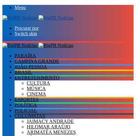
Menu
Procurar por
Switch skin
PARAÍBA
CAMPINA GRANDE
JOÃO PESSOA
BRASIL
ENTRETENIMENTO
CULTURA
MÚSICA
CINEMA
ESPORTES
POLÍTICA
POLICIAL
COLUNISTAS
JAIMACY ANDRADE
HILOMAR ARAÚJO
ARIMATÉA MENEZES