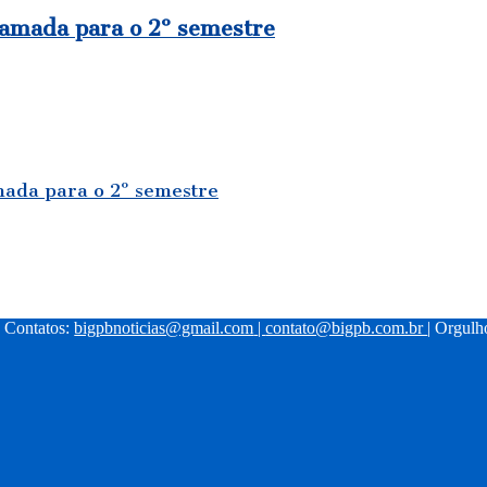
hamada para o 2º semestre
mada para o 2º semestre
| Contatos:
bigpbnoticias@gmail.com
|
contato@bigpb.com.br
| Orgul