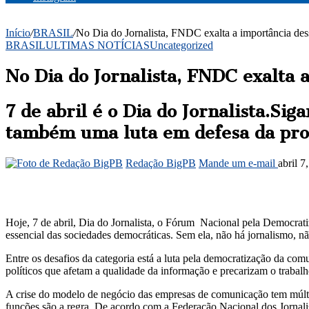
Início
/
BRASIL
/
No Dia do Jornalista, FNDC exalta a importância dess
BRASIL
ULTIMAS NOTÍCIAS
Uncategorized
No Dia do Jornalista, FNDC exalta a
7 de abril é o Dia do Jornalista.S
também uma luta em defesa da prof
Redação BigPB
Mande um e-mail
abril 7
Hoje, 7 de abril, Dia do Jornalista, o Fórum Nacional pela Democrati
essencial das sociedades democráticas. Sem ela, não há jornalismo, n
Entre os desafios da categoria está a luta pela democratização da co
políticos que afetam a qualidade da informação e precarizam o trabalh
A crise do modelo de negócio das empresas de comunicação tem múltipl
funções são a regra. De acordo com a Federação Nacional dos Jornalist