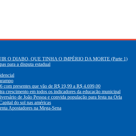
R O DIABO, QUE TINHA O IMPÉRIO DA MORTE (Parte 1)
as para a disputa estadual
idencial
sarampo
26 com presentes que vão de R$ 19,99 a R$ 4.699,00
tra crescimento em todos os indicadores da educação municipal
versário de João Pessoa e convida população para festa na Orla
apital do sol nas américas
enta Apostadores na Mega-Sena