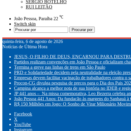
SÉRGIO BOTELHO
RUI LEITÃO
℃
João Pessoa, Paraíba
22
Switch skin
Procurar por
quinta-feira, 6 de agosto de 2026
Notícias de Última Hora
JESUS, O FILHO DE DEUS, ENCARNOU PARA DESTRUI
Partidos realizam convenções em João Pessoa e oficializam chap
Termina a greve nas linhas de trens em São Paulo
PRD e Solidariedade decidem pela neutralidade na eleição pres
Empresas devem facilitar vacinação de trabalhadores contra o 
Procon-CG divulga pesquisa de preços para o Dia dos Pais 20
Campina alcança a melhor nota de sua história no IDEB e regis
JP 441 anos – Na missa comemorativa, Leo Bezerra celebra ani
João Pessoa 441 Anos: Da fundação às margens do Sanhauá à C
R$ 150 Milhões em Jogo: O Sonho de Virar Milionário Movim
Facebook
X
YouTube
Instagram