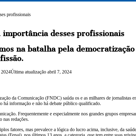
es profissionais
 importância desses profissionais
igamos na batalha pela democratizaçã
issão.
, 2024
Última atualização abril 7, 2024
zação da Comunicação (FNDC) saúda os e as milhares de jornalistas em a
ão há informação e não há debate público qualificado.
municação. Frequentemente e especialmente nos grandes grupos empresari
o nas redações.
os fatores, mas prevalece a lógica do lucro acima, inclusive, da saúde 
as (Fenaj), nos últimos 13 anos, a categoria, que tem entre suas reivi