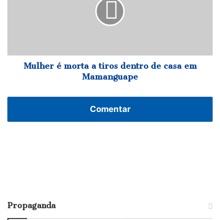
a
tiros
dentro
de
casa
em
Mamanguape
Mulher é morta a tiros dentro de casa em
Mamanguape
Comentar
Propaganda