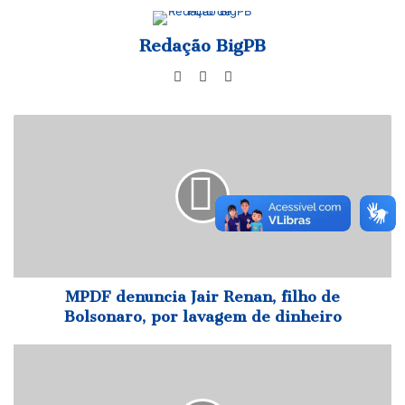
Redação BigPB
Website
Facebook
Instagram
MPDF
denuncia
Jair
Renan,
filho
de
Bolsonaro,
por
lavagem
de
MPDF denuncia Jair Renan, filho de
dinheiro
Bolsonaro, por lavagem de dinheiro
Mulher
é
morta