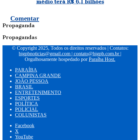
médio terá R$ 6,1 bilhões
Comentar
Propaganda
Propagandas
© Copyright 2025, Todos os direitos reservados | Contatos:
bigpbnoticias@gmail.com
|
contato@bigpb.com.br
|
Orgulhosamente hospedado por
Paraíba Host.
PARAÍBA
CAMPINA GRANDE
JOÃO PESSOA
BRASIL
ENTRETENIMENTO
ESPORTES
POLÍTICA
POLICIAL
COLUNISTAS
Facebook
X
YouTube