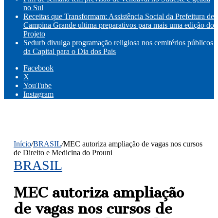
no Sul
Receitas que Transformam: Assistência Social da Prefeitura de
Campina Grande ultima preparativos para mais uma edição do
Projeto
Sedurb divulga programação religiosa nos cemitérios públicos
da Capital para o Dia dos Pais
Facebook
X
YouTube
Instagram
Início
/
BRASIL
/
MEC autoriza ampliação de vagas nos cursos
de Direito e Medicina do Prouni
BRASIL
MEC autoriza ampliação
de vagas nos cursos de