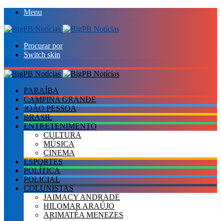
Menu
Procurar por
Switch skin
PARAÍBA
CAMPINA GRANDE
JOÃO PESSOA
BRASIL
ENTRETENIMENTO
CULTURA
MÚSICA
CINEMA
ESPORTES
POLÍTICA
POLICIAL
COLUNISTAS
JAIMACY ANDRADE
HILOMAR ARAÚJO
ARIMATÉA MENEZES