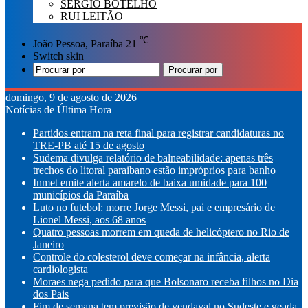
SÉRGIO BOTELHO
RUI LEITÃO
℃
João Pessoa, Paraíba
21
Switch skin
Procurar por
domingo, 9 de agosto de 2026
Notícias de Última Hora
Partidos entram na reta final para registrar candidaturas no
TRE-PB até 15 de agosto
Sudema divulga relatório de balneabilidade: apenas três
trechos do litoral paraibano estão impróprios para banho
Inmet emite alerta amarelo de baixa umidade para 100
municípios da Paraíba
Luto no futebol: morre Jorge Messi, pai e empresário de
Lionel Messi, aos 68 anos
Quatro pessoas morrem em queda de helicóptero no Rio de
Janeiro
Controle do colesterol deve começar na infância, alerta
cardiologista
Moraes nega pedido para que Bolsonaro receba filhos no Dia
dos Pais
Fim de semana tem previsão de vendaval no Sudeste e geada