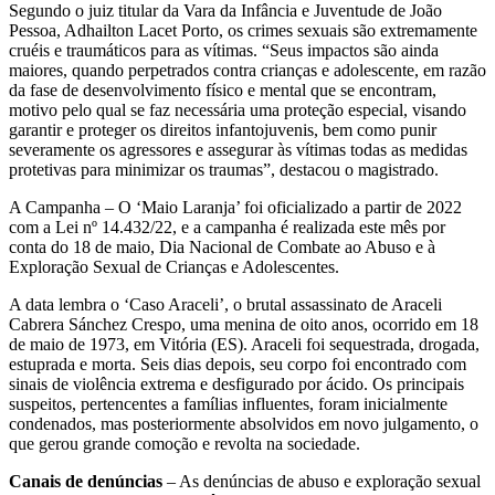
Segundo o juiz titular da Vara da Infância e Juventude de João
Pessoa, Adhailton Lacet Porto, os crimes sexuais são extremamente
cruéis e traumáticos para as vítimas. “Seus impactos são ainda
maiores, quando perpetrados contra crianças e adolescente, em razão
da fase de desenvolvimento físico e mental que se encontram,
motivo pelo qual se faz necessária uma proteção especial, visando
garantir e proteger os direitos infantojuvenis, bem como punir
severamente os agressores e assegurar às vítimas todas as medidas
protetivas para minimizar os traumas”, destacou o magistrado.
A Campanha – O ‘Maio Laranja’ foi oficializado a partir de 2022
com a Lei nº 14.432/22, e a campanha é realizada este mês por
conta do 18 de maio, Dia Nacional de Combate ao Abuso e à
Exploração Sexual de Crianças e Adolescentes.
A data lembra o ‘Caso Araceli’, o brutal assassinato de Araceli
Cabrera Sánchez Crespo, uma menina de oito anos, ocorrido em 18
de maio de 1973, em Vitória (ES). Araceli foi sequestrada, drogada,
estuprada e morta. Seis dias depois, seu corpo foi encontrado com
sinais de violência extrema e desfigurado por ácido. Os principais
suspeitos, pertencentes a famílias influentes, foram inicialmente
condenados, mas posteriormente absolvidos em novo julgamento, o
que gerou grande comoção e revolta na sociedade.
Canais de denúncias
– As denúncias de abuso e exploração sexual