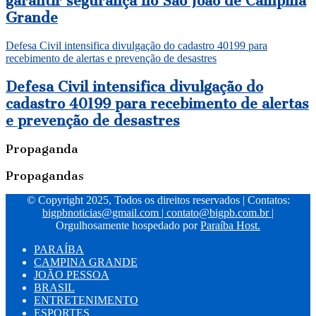
garantir segurança no São João de Campina
Grande
Defesa Civil intensifica divulgação do cadastro 40199 para
recebimento de alertas e prevenção de desastres
Defesa Civil intensifica divulgação do
cadastro 40199 para recebimento de alertas
e prevenção de desastres
Propaganda
Propagandas
© Copyright 2025, Todos os direitos reservados | Contatos:
bigpbnoticias@gmail.com
|
contato@bigpb.com.br
|
Orgulhosamente hospedado por
Paraíba Host.
PARAÍBA
CAMPINA GRANDE
JOÃO PESSOA
BRASIL
ENTRETENIMENTO
ESPORTES