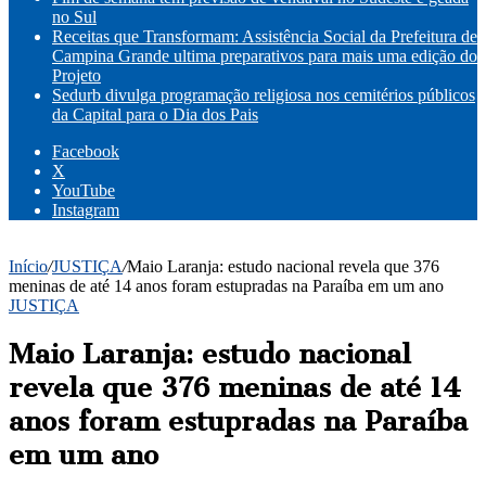
no Sul
Receitas que Transformam: Assistência Social da Prefeitura de
Campina Grande ultima preparativos para mais uma edição do
Projeto
Sedurb divulga programação religiosa nos cemitérios públicos
da Capital para o Dia dos Pais
Facebook
X
YouTube
Instagram
Início
/
JUSTIÇA
/
Maio Laranja: estudo nacional revela que 376
meninas de até 14 anos foram estupradas na Paraíba em um ano
JUSTIÇA
Maio Laranja: estudo nacional
revela que 376 meninas de até 14
anos foram estupradas na Paraíba
em um ano