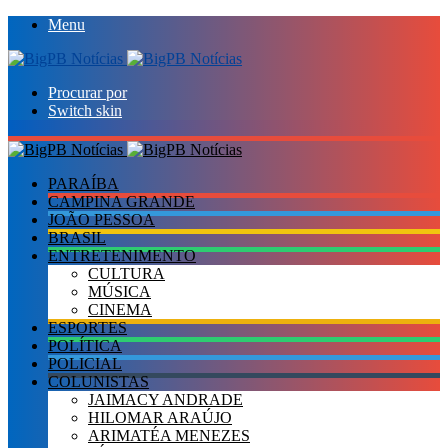
Menu
Procurar por
Switch skin
PARAÍBA
CAMPINA GRANDE
JOÃO PESSOA
BRASIL
ENTRETENIMENTO
CULTURA
MÚSICA
CINEMA
ESPORTES
POLÍTICA
POLICIAL
COLUNISTAS
JAIMACY ANDRADE
HILOMAR ARAÚJO
ARIMATÉA MENEZES