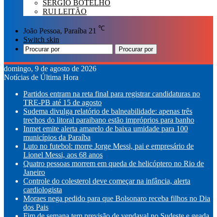
SÉRGIO BOTELHO
RUI LEITÃO
℃
João Pessoa, Paraíba
21
Switch skin
Procurar por
domingo, 9 de agosto de 2026
Notícias de Última Hora
Partidos entram na reta final para registrar candidaturas no
TRE-PB até 15 de agosto
Sudema divulga relatório de balneabilidade: apenas três
trechos do litoral paraibano estão impróprios para banho
Inmet emite alerta amarelo de baixa umidade para 100
municípios da Paraíba
Luto no futebol: morre Jorge Messi, pai e empresário de
Lionel Messi, aos 68 anos
Quatro pessoas morrem em queda de helicóptero no Rio de
Janeiro
Controle do colesterol deve começar na infância, alerta
cardiologista
Moraes nega pedido para que Bolsonaro receba filhos no Dia
dos Pais
Fim de semana tem previsão de vendaval no Sudeste e geada