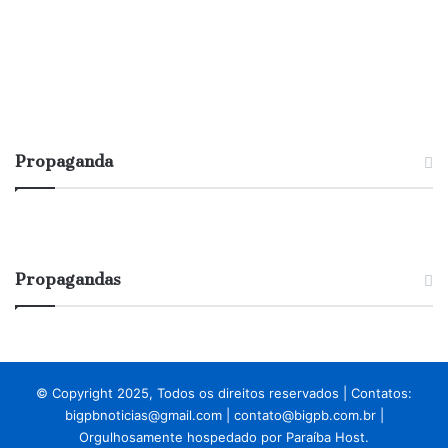
público”
Propaganda
Propagandas
© Copyright 2025, Todos os direitos reservados | Contatos:
bigpbnoticias@gmail.com
|
contato@bigpb.com.br
|
Orgulhosamente hospedado por
Paraíba Host.