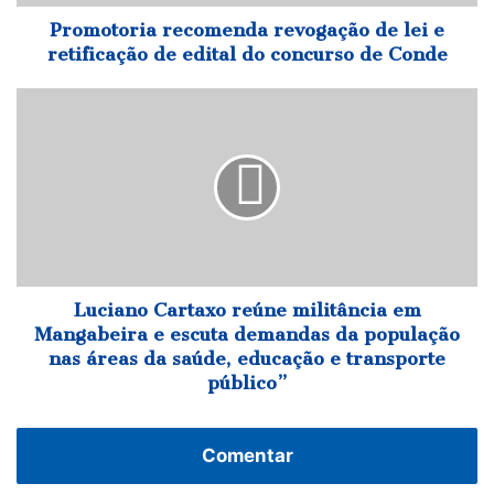
edital
do
Promotoria recomenda revogação de lei e
concurso
retificação de edital do concurso de Conde
de
Conde
Luciano
Cartaxo
reúne
militância
em
Mangabeira
e
escuta
demandas
da
Luciano Cartaxo reúne militância em
população
Mangabeira e escuta demandas da população
nas
nas áreas da saúde, educação e transporte
áreas
público”
da
saúde,
educação
Comentar
e
transporte