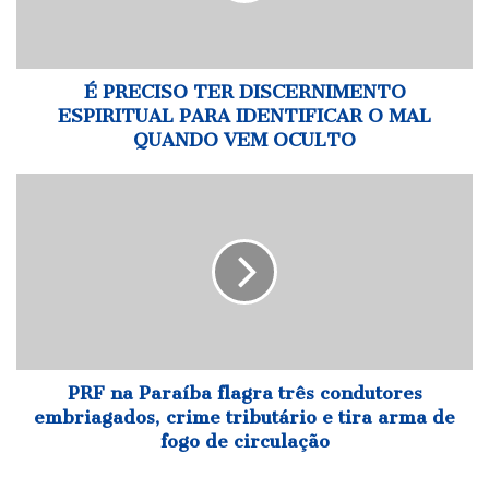
IDENTIFICAR
O
MAL
QUANDO
É PRECISO TER DISCERNIMENTO
VEM
ESPIRITUAL PARA IDENTIFICAR O MAL
OCULTO
QUANDO VEM OCULTO
PRF
na
Paraíba
flagra
três
condutores
embriagados,
crime
tributário
e
PRF na Paraíba flagra três condutores
tira
embriagados, crime tributário e tira arma de
arma
fogo de circulação
de
fogo