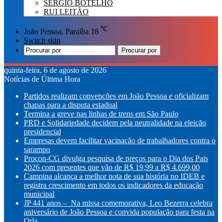
SÉRGIO BOTELHO
RUI LEITÃO
℃
João Pessoa, Paraíba
18
Switch skin
Procurar por
quinta-feira, 6 de agosto de 2026
Notícias de Última Hora
Partidos realizam convenções em João Pessoa e oficializam
chapas para a disputa estadual
Termina a greve nas linhas de trens em São Paulo
PRD e Solidariedade decidem pela neutralidade na eleição
presidencial
Empresas devem facilitar vacinação de trabalhadores contra o
sarampo
Procon-CG divulga pesquisa de preços para o Dia dos Pais
2026 com presentes que vão de R$ 19,99 a R$ 4.699,00
Campina alcança a melhor nota de sua história no IDEB e
registra crescimento em todos os indicadores da educação
municipal
JP 441 anos – Na missa comemorativa, Leo Bezerra celebra
aniversário de João Pessoa e convida população para festa na
Orla