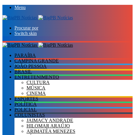
Menu
Procurar por
Switch skin
PARAÍBA
CAMPINA GRANDE
JOÃO PESSOA
BRASIL
ENTRETENIMENTO
CULTURA
MÚSICA
CINEMA
ESPORTES
POLÍTICA
POLICIAL
COLUNISTAS
JAIMACY ANDRADE
HILOMAR ARAÚJO
ARIMATÉA MENEZES