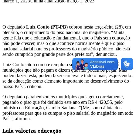
março 1, 2023
Última atualização março 1, 2023
O deputado
Luiz Couto (PT-PB
) cobrou nesta terça-feira (28), em
plenário, o cumprimento do piso nacional do magistério. “Muita
gente fala que a educação é fundamental, que o País sem educação
não pode crescer, mas o que acontece normalmente é que o piso
nacional salarial para os professores do magistério público não está
sendo cumprido por grande parte dos prefeitos”, denunciou.
Luiz Couto citou como exemplo o seu estado: a Paraíba. “Há
municípios que não pagam e dizem que não podemos pagar. Mas
podem fazer festa, podem fazer carnaval e tudo o mais, esquecendo-
se da educação como elemento importante no desenvolvimento do
nosso País”, criticou.
O deputado parabenizou os municípios que agem corretamente,
pagando o piso que foi definido este ano em R$ 4.420,55, pelo
ministro da Educação, Camilo Santana. “[Me] somo à luta dos
professores para que se cumpra o piso salarial do magistério em todo
País”, afirmou.
Lula valoriza educação