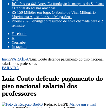
João Pessoa 441 Anos: Da fundação às margens do Sanhauá
à Capital do sol nas américas
R$ 150 Milhões em Jogo: O Sonho de Virar Milionário
Movimenta Apostadores na Mega-Sena
Prouni 2026: divulgado resultado de nova chamada para o 2º
semestre
Facebook
X
YouTube
Instagram
Início
/
PARAÍBA
/
Luiz Couto defende pagamento do piso nacional
salarial dos professores
PARAÍBA
Luiz Couto defende pagamento do
piso nacional salarial dos
professores
Redação BigPB
Mande um e-mail