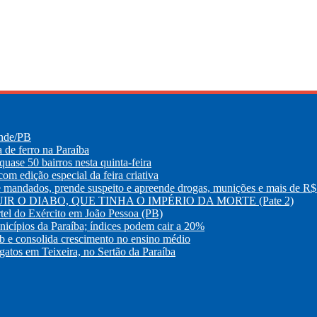
ande/PB
e ferro na Paraíba
uase 50 bairros nesta quinta-feira
m edição especial da feira criativa
os, prende suspeito e apreende drogas, munições e mais de R$ 
R O DIABO, QUE TINHA O IMPÉRIO DA MORTE (Pate 2)
tel do Exército em João Pessoa (PB)
nicípios da Paraíba; índices podem cair a 20%
eb e consolida crescimento no ensino médio
atos em Teixeira, no Sertão da Paraíba