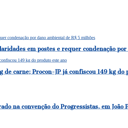
equer condenação por dano ambiental de R$ 5 milhões
ularidades em postes e requer condenação por
confiscou 149 kg do produto este ano
 de carne; Procon-JP já confiscou 149 kg do 
rado na convenção do Progressistas, em João 