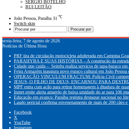
SÉRGIO BOTELHO
RUI LEITÃO
℃
João Pessoa, Paraíba
31
Switch skin
Procurar por
sexta-feira, 7 de agosto de 2026
Notícias de Última Hora
PRF tira de circulação motocicleta adulterada em Campina Gr
PARAHYBA E SUAS HISTÓRIAS – A construção da estrada d
Cidade que cuida – Seinfra realiza serviços de tapa-buraco em q
Feira Armazém inaugura novo espaço cultural em João Pessoa co
OPERAÇÃO VINCULUM FRACTUM: Polícia Civil cumpre mandad
JESUS, O FILHO DE DEUS, ENCARNOU PARA DESTRUI
MPF entra com ação para retirar homenagem à ditadura de quar
Inmet emite alerta amarelo de baixa umidade do ar para 106 mu
Educação em avanço: Paraíba registra destaque nacional no Id
Laudo pericial confirma envenenamento de mais de 200 cães e g
Facebook
X
YouTube
Instagram