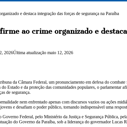
rganizado e destaca integração das forças de segurança na Paraíba
irme ao crime organizado e destaca 
2, 2026
Última atualização maio 12, 2026
a tribuna da Câmara Federal, um pronunciamento em defesa do combate f
 do Estado e da proteção das comunidades populares, o parlamentar af
ças de segurança.
rmalidade nem enfrentado apenas com discursos vazios ou ações midiá
vens e desafiam o poder público, tornando indispensável uma resposta
 Governo Federal, pelo Ministério da Justiça e Segurança Pública, pela 
tuação do Governo da Paraíba, sob a liderança do governador Lucas Rib