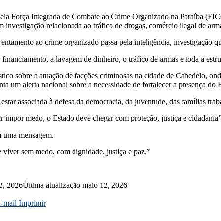
 pela Força Integrada de Combate ao Crime Organizado na Paraíba (FIC
investigação relacionada ao tráfico de drogas, comércio ilegal de arm
ntamento ao crime organizado passa pela inteligência, investigação qu
 financiamento, a lavagem de dinheiro, o tráfico de armas e toda a estr
ico sobre a atuação de facções criminosas na cidade de Cabedelo, ond
enta um alerta nacional sobre a necessidade de fortalecer a presença do
star associada à defesa da democracia, da juventude, das famílias trab
r impor medo, o Estado deve chegar com proteção, justiça e cidadania”
com uma mensagem.
e viver sem medo, com dignidade, justiça e paz.”
2, 2026
Última atualização maio 12, 2026
E-mail
Imprimir