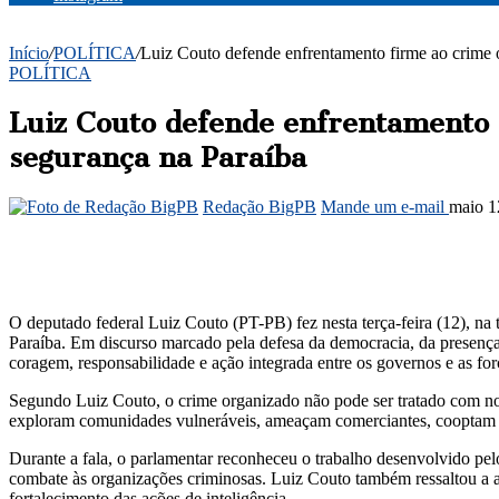
Início
/
POLÍTICA
/
Luiz Couto defende enfrentamento firme ao crime o
POLÍTICA
Luiz Couto defende enfrentamento f
segurança na Paraíba
Redação BigPB
Mande um e-mail
maio 1
O deputado federal Luiz Couto (PT-PB) fez nesta terça-feira (12), n
Paraíba. Em discurso marcado pela defesa da democracia, da presença
coragem, responsabilidade e ação integrada entre os governos e as for
Segundo Luiz Couto, o crime organizado não pode ser tratado com no
exploram comunidades vulneráveis, ameaçam comerciantes, cooptam jo
Durante a fala, o parlamentar reconheceu o trabalho desenvolvido pelo
combate às organizações criminosas. Luiz Couto também ressaltou a a
fortalecimento das ações de inteligência.