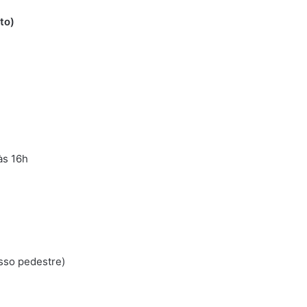
to)
às 16h
sso pedestre)