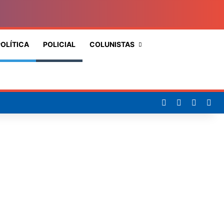
OLÍTICA
POLICIAL
COLUNISTAS
Procurar
por
Facebook
X
YouTub
Ins