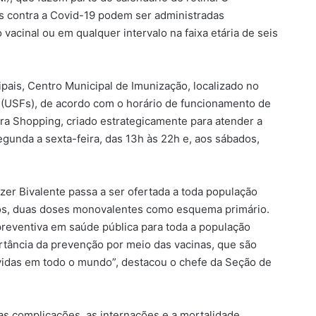
s contra a Covid-19 podem ser administradas
acinal ou em qualquer intervalo na faixa etária de seis
ipais, Centro Municipal de Imunização, localizado no
a (USFs), de acordo com o horário de funcionamento de
ira Shopping, criado estrategicamente para atender a
gunda a sexta-feira, das 13h às 22h e, aos sábados,
zer Bivalente passa a ser ofertada a toda população
nos, duas doses monovalentes como esquema primário.
preventiva em saúde pública para toda a população
rtância da prevenção por meio das vacinas, que são
 vidas em todo o mundo”, destacou o chefe da Seção de
as complicações, as internações e a mortalidade