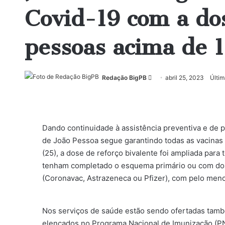
Covid-19 com a do
pessoas acima de 
Mande
Redação BigPB
abril 25, 2023
Últim
um
e-
mail
Dando continuidade à assistência preventiva e de p
de João Pessoa segue garantindo todas as vacinas 
(25), a dose de reforço bivalente foi ampliada para
tenham completado o esquema primário ou com do
(Coronavac, Astrazeneca ou Pfizer), com pelo meno
Nos serviços de saúde estão sendo ofertadas també
elencados no Programa Nacional de Imunização (PNI