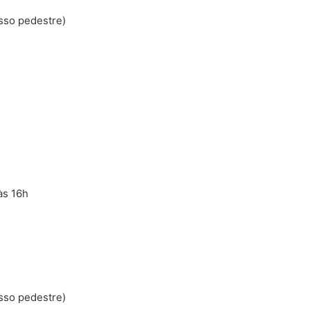
sso pedestre)
às 16h
sso pedestre)