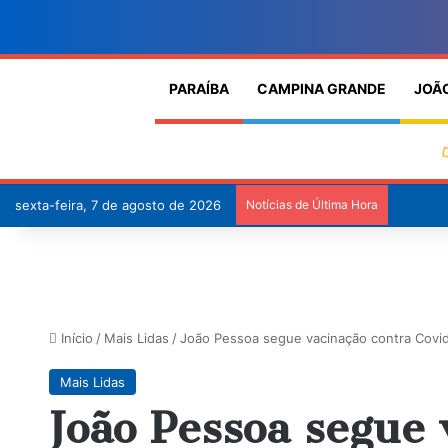
PARAÍBA
CAMPINA GRANDE
JOÃ
sexta-feira, 7 de agosto de 2026
Notícias de Última Hora
Início
/
Mais Lidas
/
João Pessoa segue vacinação contra Covid
Mais Lidas
João Pessoa segue 