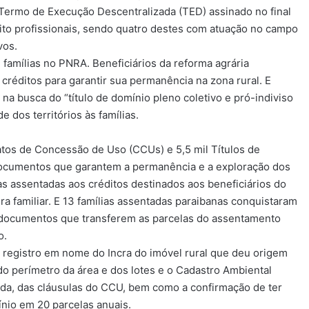
Termo de Execução Descentralizada (TED) assinado no final
ito profissionais, sendo quatro destes com atuação no campo
vos.
famílias no PNRA. Beneficiários da reforma agrária
créditos para garantir sua permanência na zona rural. E
 busca do “título de domínio pleno coletivo e pró-indiviso
e dos territórios às famílias.
atos de Concessão de Uso (CCUs) e 5,5 mil Títulos de
 documentos que garantem a permanência e a exploração dos
s assentadas aos créditos destinados aos beneficiários do
ra familiar. E 13 famílias assentadas paraibanas conquistaram
 documentos que transferem as parcelas do assentamento
o.
o registro em nome do Incra do imóvel rural que deu origem
o perímetro da área e dos lotes e o Cadastro Ambiental
tada, das cláusulas do CCU, bem como a confirmação de ter
ínio em 20 parcelas anuais.