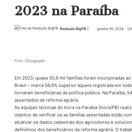
2023 na Paraíba
Mande
Redação BigPB
janeiro 26, 2024
Úl
um
e-
mail
Foto: Divulgação
Em 2023, quase 50,6 mil famílias foram incorporadas a
Brasil – marca 58,6% superior àquela registrada em todo
tornaram beneficiárias da política pública. Na Paraíba, 
assentados da reforma agrária.
As equipes técnicas do Incra na Paraíba (Incra/PB) real
objetivo de verificar se as famílias assentadas estão c
atualizar os dados cadastrais dos agricultores e soluci
definitivos dos beneficiários da reforma agrária. O trabal