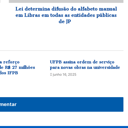
em
todas
Lei determina difusão do alfabeto manual
as
em Libras em todas as entidades públicas
entidades
de JP
públicas
de
JP
ia reforço
UFPB assina ordem de serviço
de R$ 27 milhões
para novas obras na universidade
dos IFPB
junho 16, 2025
mentar