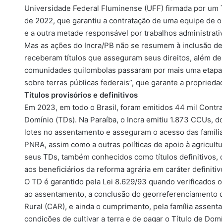
Universidade Federal Fluminense (UFF) firmada por um 
de 2022, que garantiu a contratação de uma equipe de o
e a outra metade responsável por trabalhos administrati
Mas as ações do Incra/PB não se resumem à inclusão de 
receberam títulos que asseguram seus direitos, além de 
comunidades quilombolas passaram por mais uma etapa na
sobre terras públicas federais”, que garante a propriedad
Títulos provisórios e definitivos
Em 2023, em todo o Brasil, foram emitidos 44 mil Contr
Domínio (TDs). Na Paraíba, o Incra emitiu 1.873 CCUs,
lotes no assentamento e asseguram o acesso das família
PNRA, assim como a outras políticas de apoio à agricultu
seus TDs, também conhecidos como títulos definitivos,
aos beneficiários da reforma agrária em caráter definitiv
O TD é garantido pela Lei 8.629/93 quando verificados 
ao assentamento, a conclusão do georreferenciamento d
Rural (CAR), e ainda o cumprimento, pela família assen
condições de cultivar a terra e de pagar o Título de Dom