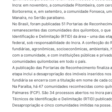
Incra: em novembro, a comunidade Pitombeira, com cerc
Borborema; e, em setembro, a comunidade Fonseca, um
Manaíra, no Sertão paraibano.
No Brasil, foram publicadas 51 Portarias de Reconhecime
remanescentes das comunidades dos quilombos, o que s
Identificação e Delimitação (RTID) da área – uma das et
federal, sob responsabilidade do Incra. A confecção do 
fundiárias, agronômicas, socioeconômicas, ambientais, h
com a comunidade, e com instituições públicas e privad
comunidades quilombolas em todo o país.
A publicação das Portarias de Reconhecimento finaliza a 
etapa inclui a desapropriação dos imóveis inseridos nos
fundiária se encerra com a titulação em nome de cada c
Na Paraíba, há 47 comunidades reconhecidas como quilo
Palmares (FCP). São 34 processos abertos no Incra para r
Técnicos de Identificação e Delimitação (RTID) publicad
Desapropriação e cinco comunidades imitidas na posse.