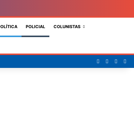
OLÍTICA
POLICIAL
COLUNISTAS
Procurar
por
Facebook
X
YouTub
Ins