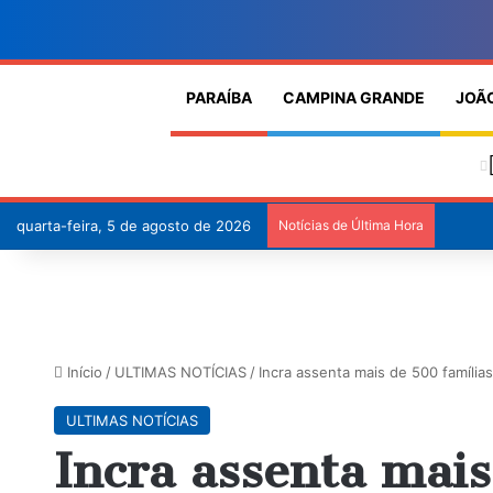
PARAÍBA
CAMPINA GRANDE
JOÃ
quarta-feira, 5 de agosto de 2026
Notícias de Última Hora
Início
/
ULTIMAS NOTÍCIAS
/
Incra assenta mais de 500 famíli
ULTIMAS NOTÍCIAS
Incra assenta mai