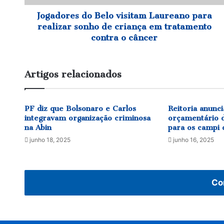
de
criança
Jogadores do Belo visitam Laureano para
em
realizar sonho de criança em tratamento
tratamento
contra o câncer
contra
o
câncer
Artigos relacionados
PF diz que Bolsonaro e Carlos
Reitoria anunc
integravam organização criminosa
orçamentário 
na Abin
para os campi 
junho 18, 2025
junho 16, 2025
Co