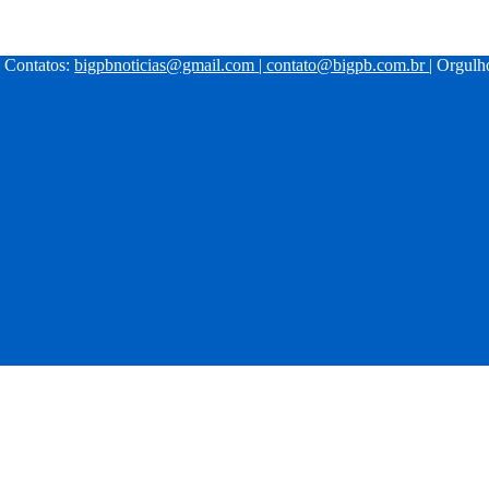
| Contatos:
bigpbnoticias@gmail.com
|
contato@bigpb.com.br
| Orgul