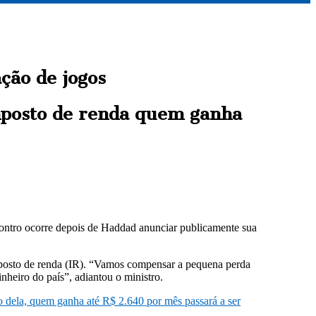
ção de jogos
imposto de renda quem ganha
ncontro ocorre depois de Haddad anunciar publicamente sua
mposto de renda (IR). “Vamos compensar a pequena perda
heiro do país”, adiantou o ministro.
o dela, quem ganha até R$ 2.640 por mês passará a ser