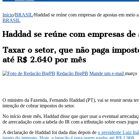
Início
/
BRASIL
/
Haddad se reúne com empresas de apostas em meio a 
BRASIL
Haddad se reúne com empresas de a
Taxar o setor, que não paga impost
até R$ 2.640 por mês
Redação BigPB
Mande um e-mail
março 
O ministro da Fazenda, Fernando Haddad (PT), vai se reunir nesta ter
intenção de cobrar impostos do setor.
No início deste mês, Haddad disse que quer usar a eventual arrecad
de arrecadação com a tabela do IR com a tributação sobre esses jogos
A declaração de Haddad foi dada dias depois de
o presidente Luiz In
isento do imposto. Hoje, a isenção é para quem ganha até R$ 1.908
.