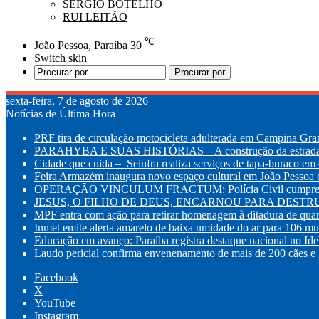
SÉRGIO BOTELHO
RUI LEITÃO
℃
João Pessoa, Paraíba
30
Switch skin
Procurar por
sexta-feira, 7 de agosto de 2026
Notícias de Última Hora
PRF tira de circulação motocicleta adulterada em Campina Gr
PARAHYBA E SUAS HISTÓRIAS – A construção da estrada d
Cidade que cuida – Seinfra realiza serviços de tapa-buraco em q
Feira Armazém inaugura novo espaço cultural em João Pessoa co
OPERAÇÃO VINCULUM FRACTUM: Polícia Civil cumpre mandad
JESUS, O FILHO DE DEUS, ENCARNOU PARA DESTRUI
MPF entra com ação para retirar homenagem à ditadura de quar
Inmet emite alerta amarelo de baixa umidade do ar para 106 mu
Educação em avanço: Paraíba registra destaque nacional no Id
Laudo pericial confirma envenenamento de mais de 200 cães e g
Facebook
X
YouTube
Instagram