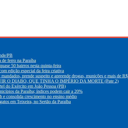
ande/PB
e ferro na Paraíba
uase 50 bairros nesta quinta-feira
m edição especial da feira criativa
os, prende suspeito e apreende drogas, munições e mais de R$ 
R O DIABO, QUE TINHA O IMPÉRIO DA MORTE (Pate 2)
tel do Exército em João Pessoa (PB)
nicípios da Paraíba; índices podem cair a 20%
eb e consolida crescimento no ensino médio
atos em Teixeira, no Sertão da Paraíba