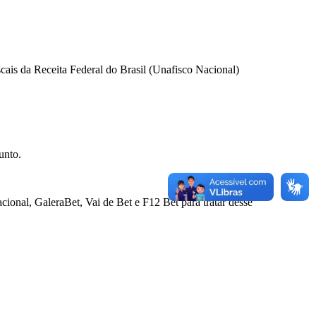
cais da Receita Federal do Brasil (Unafisco Nacional)
unto.
onal, GaleraBet, Vai de Bet e F12 Bet para tratar desse