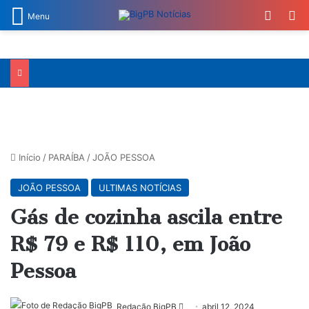
Switch
Pr
Menu
Início
/
PARAÍBA
/
JOÃO PESSOA
JOÃO PESSOA
ULTIMAS NOTÍCIAS
Gás de cozinha ascila entre
R$ 79 e R$ 110, em João
Pessoa
Mande
Redação BigPB
abril 12, 2024