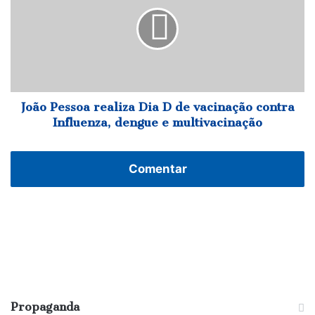
realiza
compromisso
Dia
com
D
a
de
cidade”
vacinação
contra
Influenza,
dengue
João Pessoa realiza Dia D de vacinação contra
e
Influenza, dengue e multivacinação
multivacinação
Comentar
Propaganda