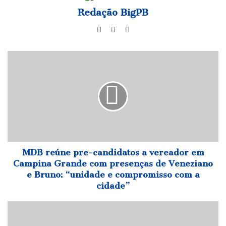
Redação BigPB
Website
Facebook
Instagram
MDB
reúne
pre-
candidatos
a
vereador
em
Campina
Grande
com
MDB reúne pre-candidatos a vereador em
presenças
Campina Grande com presenças de Veneziano
de
e Bruno: “unidade e compromisso com a
Veneziano
cidade”
e
Bruno:
João
“unidade
Pessoa
e