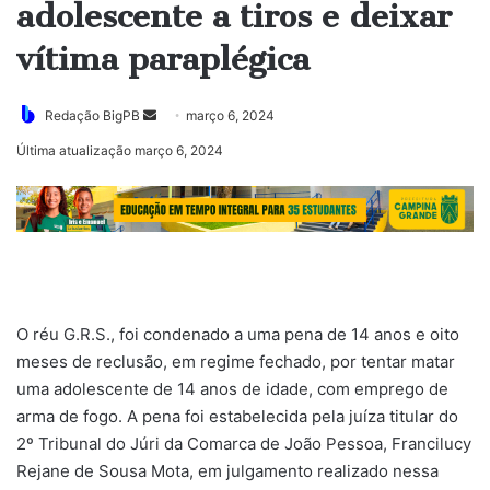
adolescente a tiros e deixar
vítima paraplégica
Mande
Redação BigPB
março 6, 2024
um
Última atualização março 6, 2024
e-
mail
O réu G.R.S., foi condenado a uma pena de 14 anos e oito
meses de reclusão, em regime fechado, por tentar matar
uma adolescente de 14 anos de idade, com emprego de
arma de fogo. A pena foi estabelecida pela juíza titular do
2º Tribunal do Júri da Comarca de João Pessoa, Francilucy
Rejane de Sousa Mota, em julgamento realizado nessa