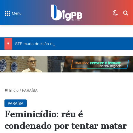
Switch
Pr
Menu
STF muda decisão de Moraes e reduz pena de condenada por 8 de janeiro
Início
/
PARAÍBA
PARAÍBA
Feminicídio: réu é
condenado por tentar matar