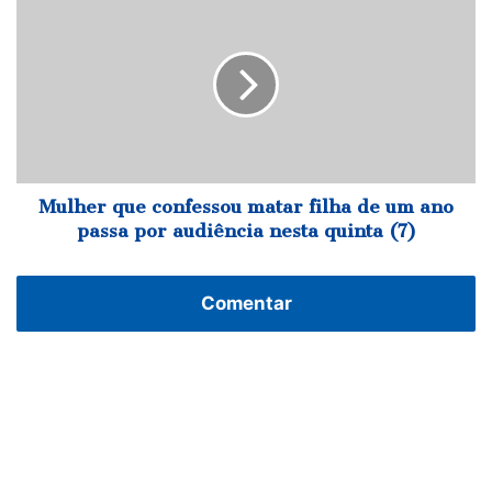
que
confessou
matar
filha
de
um
ano
passa
por
Mulher que confessou matar filha de um ano
audiência
passa por audiência nesta quinta (7)
nesta
quinta
(7)
Comentar