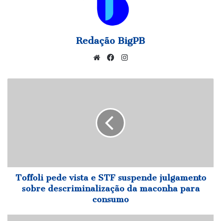
Redação BigPB
Website
Facebook
Instagram
Toffoli
pede
vista
e
STF
suspende
julgamento
sobre
descriminalização
da
Toffoli pede vista e STF suspende julgamento
maconha
sobre descriminalização da maconha para
para
consumo
consumo
Mulher