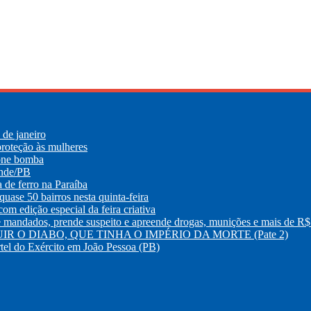
de janeiro
roteção às mulheres
lone bomba
ande/PB
e ferro na Paraíba
uase 50 bairros nesta quinta-feira
m edição especial da feira criativa
os, prende suspeito e apreende drogas, munições e mais de R$ 
R O DIABO, QUE TINHA O IMPÉRIO DA MORTE (Pate 2)
tel do Exército em João Pessoa (PB)