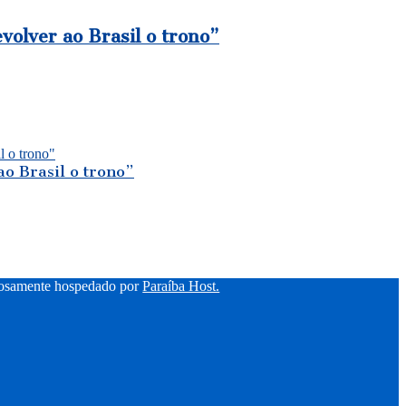
volver ao Brasil o trono”
ao Brasil o trono”
hosamente hospedado por
Paraíba Host.