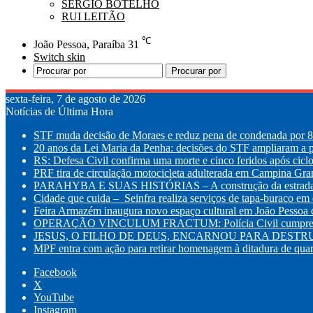
SÉRGIO BOTELHO
RUI LEITÃO
℃
João Pessoa, Paraíba
31
Switch skin
Procurar por
sexta-feira, 7 de agosto de 2026
Notícias de Última Hora
STF muda decisão de Moraes e reduz pena de condenada por 8 
20 anos da Lei Maria da Penha: decisões do STF ampliaram a p
RS: Defesa Civil confirma uma morte e cinco feridos após cic
PRF tira de circulação motocicleta adulterada em Campina Gr
PARAHYBA E SUAS HISTÓRIAS – A construção da estrada d
Cidade que cuida – Seinfra realiza serviços de tapa-buraco em q
Feira Armazém inaugura novo espaço cultural em João Pessoa co
OPERAÇÃO VINCULUM FRACTUM: Polícia Civil cumpre mandad
JESUS, O FILHO DE DEUS, ENCARNOU PARA DESTRUI
MPF entra com ação para retirar homenagem à ditadura de quar
Facebook
X
YouTube
Instagram