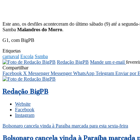
Este ano, os desfiles aconteceram do último sábado (9) até a segunda
Samba
Malandros do Morro
.
G1, com BigPB
Etiquetas
carnaval
Escola
Ssmba
Redação BigPB
Mande um e-mail
fevere
Compartilhar
Facebook
X
Messenger
Messenger
WhatsApp
Telegram
Enviar por 
Redação BigPB
Website
Facebook
Instagram
Bolsonaro cancela vinda à Paraíba marcada para esta sexta-feira
Bolsonaro cancela vinda à Paraíba marcada p