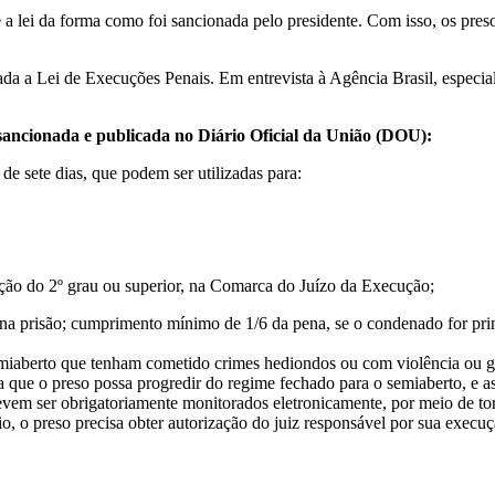
 lei da forma como foi sancionada pelo presidente. Com isso, os presos 
ada a Lei de Execuções Penais. Em entrevista à Agência Brasil, especia
 sancionada e publicada no Diário Oficial da União (DOU):
de sete dias, que podem ser utilizadas para:
ução do 2º grau ou superior, na Comarca do Juízo da Execução;
a prisão; cumprimento mínimo de 1/6 da pena, se o condenado for primár
semiaberto que tenham cometido crimes hediondos ou com violência ou 
a que o preso possa progredir do regime fechado para o semiaberto, e ass
vem ser obrigatoriamente monitorados eletronicamente, por meio de torn
io, o preso precisa obter autorização do juiz responsável por sua execu