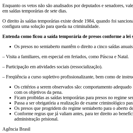
Enquanto os vetos não são analisados por deputados e senadores, vale a
em saídas temporárias de sete dias.
O direito às saídas temporárias existe desde 1984, quando foi sancion
configura uma solução para queda na criminalidade.
Entenda como ficou a saída temporária de presos conforme a lei
Os presos no semiaberto mantêm o direito a cinco saídas anuais 
– Visita a familiares, em especial em feriados, como Páscoa e Natal.
– Participação em atividades sociais (ressocialização).
– Freqüência a curso supletivo profissionalizante, bem como de instr
Os critérios a serem observados são: comportamento adequado n
com os objetivos da pena.
Ficam proibidas as saídas temporárias para presos no regime 
Passa a ser obrigatória a realização de exame criminológico par
Os presos que progridem do regime semiaberto para o aberto de
Conforme regras que já valiam antes, para ter direito ao benefíc
administração prisional.
Agência Brasil