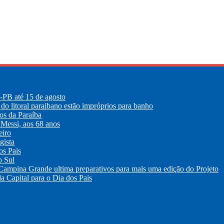
E-PB até 15 de agosto
 do litoral paraibano estão impróprios para banho
os da Paraíba
 Messi, aos 68 anos
eiro
gista
os Pais
o Sul
 Campina Grande ultima preparativos para mais uma edição do Projeto
a Capital para o Dia dos Pais