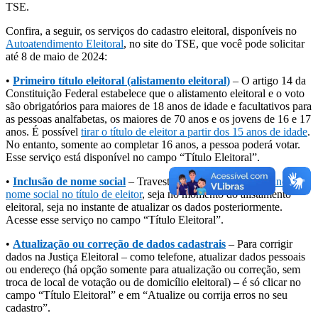
TSE.
Confira, a seguir, os serviços do cadastro eleitoral, disponíveis no
Autoatendimento Eleitoral
, no site do TSE, que você pode solicitar
até 8 de maio de 2024:
•
Primeiro título eleitoral (alistamento eleitoral)
– O artigo 14 da
Constituição Federal estabelece que o alistamento eleitoral e o voto
são obrigatórios para maiores de 18 anos de idade e facultativos para
as pessoas analfabetas, os maiores de 70 anos e os jovens de 16 e 17
anos. É possível
tirar o título de eleitor a partir dos 15 anos de idade
.
No entanto, somente ao completar 16 anos, a pessoa poderá votar.
Esse serviço está disponível no campo “Título Eleitoral”.
•
Inclusão de nome social
– Travestis e transexuais podem
incluir o
nome social no título de eleitor
, seja no momento do alistamento
eleitoral, seja no instante de atualizar os dados posteriormente.
Acesse esse serviço no campo “Título Eleitoral”.
•
Atualização ou correção de dados cadastrais
– Para corrigir
dados na Justiça Eleitoral – como telefone, atualizar dados pessoais
ou endereço (há opção somente para atualização ou correção, sem
troca de local de votação ou de domicílio eleitoral) – é só clicar no
campo “Título Eleitoral” e em “Atualize ou corrija erros no seu
cadastro”.