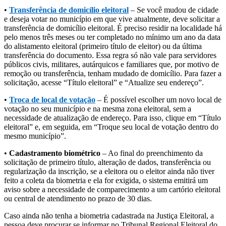
•
Transferência de domicílio eleitoral
– Se você mudou de cidade
e deseja votar no município em que vive atualmente, deve solicitar a
transferência de domicílio eleitoral. É preciso residir na localidade há
pelo menos três meses ou ter completado no mínimo um ano da data
do alistamento eleitoral (primeiro título de eleitor) ou da última
transferência do documento. Essa regra só não vale para servidores
públicos civis, militares, autárquicos e familiares que, por motivo de
remoção ou transferência, tenham mudado de domicílio. Para fazer a
solicitação, acesse “Título eleitoral” e “Atualize seu endereço”.
•
Troca de local de votação
– É possível escolher um novo local de
votação no seu município e na mesma zona eleitoral, sem a
necessidade de atualização de endereço. Para isso, clique em “Título
eleitoral” e, em seguida, em “Troque seu local de votação dentro do
mesmo município”.
•
Cadastramento biométrico
– Ao final do preenchimento da
solicitação de primeiro título, alteração de dados, transferência ou
regularização da inscrição, se a eleitora ou o eleitor ainda não tiver
feito a coleta da biometria e ela for exigida, o sistema emitirá um
aviso sobre a necessidade de comparecimento a um cartório eleitoral
ou central de atendimento no prazo de 30 dias.
Caso ainda não tenha a biometria cadastrada na Justiça Eleitoral, a
pessoa deve procurar se informar no Tribunal Regional Eleitoral do