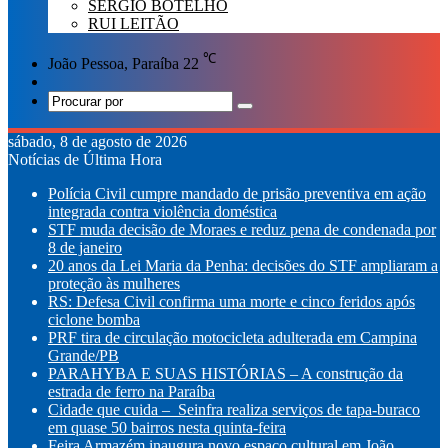
SÉRGIO BOTELHO
RUI LEITÃO
℃
João Pessoa, Paraíba
22
Switch
skin
Procurar
por
sábado, 8 de agosto de 2026
Notícias de Última Hora
Polícia Civil cumpre mandado de prisão preventiva em ação
integrada contra violência doméstica
STF muda decisão de Moraes e reduz pena de condenada por
8 de janeiro
20 anos da Lei Maria da Penha: decisões do STF ampliaram a
proteção às mulheres
RS: Defesa Civil confirma uma morte e cinco feridos após
ciclone bomba
PRF tira de circulação motocicleta adulterada em Campina
Grande/PB
PARAHYBA E SUAS HISTÓRIAS – A construção da
estrada de ferro na Paraíba
Cidade que cuida – Seinfra realiza serviços de tapa-buraco
em quase 50 bairros nesta quinta-feira
Feira Armazém inaugura novo espaço cultural em João