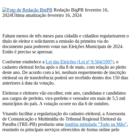
Mande
Redação BigPB
fevereiro 16,
um
2024
Última atualização fevereiro 16, 2024
e-
mail
Faltam menos de três meses para cidadãs e cidadãos regularizarem o
título de eleitor e solicitarem a emissão da primeira via do
documento para poderem votar nas Eleições Municipais de 2024.
Então é preciso se apressar.
Conforme estabelece a
Lei das Eleições (Lei nº 9.504/1997)
, o
cadastro eleitoral fecha após o dia 8 de maio, com relação ao pleito
deste ano. De acordo com a lei, nenhum requerimento de inscrição
eleitoral ou de transferência poderá ser recebido dentro dos 150 dias
anteriores à data da votação.
Eleitoras e eleitores vão escolher, este ano, candidatas e candidatos
aos cargos de prefeito, vice-prefeito e vereador em mais de 5,5 mil
municípios do país. A votação ocorre no dia 6 de outubro.
Visando facilitar a regularização do cadastro eleitoral, a Assessoria
de Comunicação e Multimídia do Tribunal Regional Eleitoral da
Paraíba (TRE-PB) produziu uma
matéria intitulada “Tudo na Mão”
,
reunindo os principais serviços oferecidos de forma online pelo