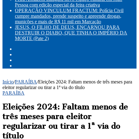
Pessoa com edição especial da feira criativa
OPERAÇÃO VINCULUM FRACTUM: Polícia Civil
cumpre mandados, prende suspeito e apreende drogas,
munições e mais de R$ 11 mil em Marcação
JESUS, O FILHO DE DEUS, ENCARNOU PARA
DESTRUIR O DIABO, QUE TINHA O IMPÉRIO DA
MORTE (Pate 2)
Facebook
X
YouTube
Instagram
Início
/
PARAÍBA
/
Eleições 2024: Faltam menos de três meses para
eleitor regularizar ou tirar a 1ª via do título
PARAÍBA
Eleições 2024: Faltam menos de
três meses para eleitor
regularizar ou tirar a 1ª via do
título