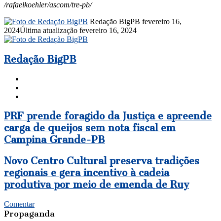
/rafaelkoehler/ascom/tre-pb/
Mande
Redação BigPB
fevereiro 16,
um
2024
Última atualização fevereiro 16, 2024
e-
mail
Redação BigPB
Website
Facebook
Instagram
PRF
PRF prende foragido da Justiça e apreende
prende
carga de queijos sem nota fiscal em
foragido
Campina Grande-PB
da
Justiça
e
Novo
Novo Centro Cultural preserva tradições
apreende
Centro
regionais e gera incentivo à cadeia
carga
Cultural
produtiva por meio de emenda de Ruy
de
preserva
queijos
tradições
sem
regionais
Comentar
nota
e
Propaganda
fiscal
gera