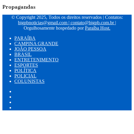
em
incentivo
Propagandas
Campina
à
Grande-
cadeia
© Copyright 2025, Todos os direitos reservados | Contatos:
PB
produtiva
bigpbnoticias@gmail.com
|
contato@bigpb.com.br
|
por
Orgulhosamente hospedado por
Paraíba Host.
meio
de
PARAÍBA
emenda
CAMPINA GRANDE
de
JOÃO PESSOA
Ruy
BRASIL
ENTRETENIMENTO
ESPORTES
POLÍTICA
POLICIAL
COLUNISTAS
Facebook
X
YouTube
Instagram
Facebook
X
WhatsApp
Telegram
Viber
Botão
Voltar
ao
topo