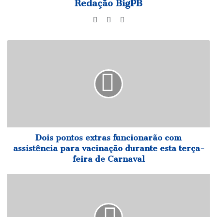
Redação BigPB
Website
Facebook
Instagram
Dois
pontos
extras
funcionarão
com
assistência
para
vacinação
durante
esta
Dois pontos extras funcionarão com
terça-
assistência para vacinação durante esta terça-
feira
feira de Carnaval
de
Carnaval
Casal
é
baleado
em