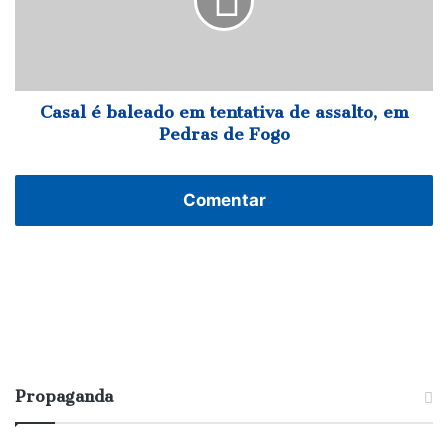
tentativa
de
assalto,
em
Pedras
de
Casal é baleado em tentativa de assalto, em
Fogo
Pedras de Fogo
Comentar
Propaganda