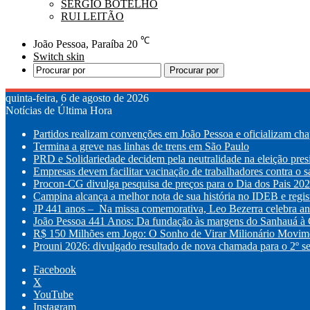
SÉRGIO BOTELHO
RUI LEITÃO
℃
João Pessoa, Paraíba
20
Switch skin
Procurar por
quinta-feira, 6 de agosto de 2026
Notícias de Última Hora
Partidos realizam convenções em João Pessoa e oficializam chap
Termina a greve nas linhas de trens em São Paulo
PRD e Solidariedade decidem pela neutralidade na eleição pres
Empresas devem facilitar vacinação de trabalhadores contra o 
Procon-CG divulga pesquisa de preços para o Dia dos Pais 20
Campina alcança a melhor nota de sua história no IDEB e regis
JP 441 anos – Na missa comemorativa, Leo Bezerra celebra ani
João Pessoa 441 Anos: Da fundação às margens do Sanhauá à C
R$ 150 Milhões em Jogo: O Sonho de Virar Milionário Movim
Prouni 2026: divulgado resultado de nova chamada para o 2º s
Facebook
X
YouTube
Instagram