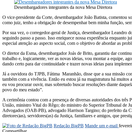
Desembargadores integrantes da nova Mesa Diretora
O vice-presidente da Corte, desembargador João Batista, comentou sob
como juiz, tenho a obrigação de desempenhar bem minha função, semp
Por sua vez, o corregedor-geral de Justiça, desembargador Leandro do
seguindo passo a passo. Isso enriquece nossa experiência enquanto 
especial atenção ao aspecto social, com o objetivo de abordar as pro
O diretor da Esma, desembargador Joás de Brito, garantiu dar continu
trabalho e, logicamente, ver as novas ideias, vou montar a equipe, ag
dando certo para dar continuidade e trazer novas ideias para impleme
Já a ouvidora do TJPB, Fátima Maranhão, disse que a sua missão co
também com a vivência. Então eu estou já na magistratura há muitos 
eu vou procurar ouvir, mas sobretudo buscar resoluções diante daquel
povo do meu estado”.
A cerimônia contou com a presença de diversas autoridades dos três P
União, ministro Vital do Rêgo; do ministro do Superior Tribunal de J
Advogados (OAB-PB), advogado Harrison Targino; do prefeito da Capi
diretores)as), servidores(as) da Justiça, familiares e amigos, que pr
Redação BigPB
Mande um e-mail
feverei
Compartilhar