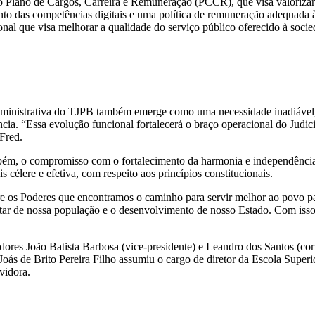
ano de Cargos, Carreira e Remuneração (PCCR), que visa valorizar o c
ento das competências digitais e uma política de remuneração adequada
nal que visa melhorar a qualidade do serviço público oferecido à socie
administrativa do TJPB também emerge como uma necessidade inadiável, 
ia. “Essa evolução funcional fortalecerá o braço operacional do Judiciá
 Fred.
bém, o compromisso com o fortalecimento da harmonia e independência
 célere e efetiva, com respeito aos princípios constitucionais.
re os Poderes que encontramos o caminho para servir melhor ao povo pa
tar de nossa população e o desenvolvimento de nosso Estado. Com isso,
res João Batista Barbosa (vice-presidente) e Leandro dos Santos (cor
oás de Brito Pereira Filho assumiu o cargo de diretor da Escola Super
vidora.