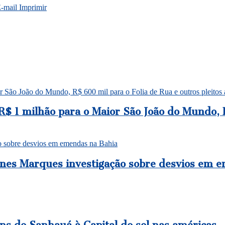
E-mail
Imprimir
 São João do Mundo, R$ 600 mil para o Folia de Rua e outros pleitos 
$ 1 milhão para o Maior São João do Mundo, R
o sobre desvios em emendas na Bahia
es Marques investigação sobre desvios em 
ns do Sanhauá à Capital do sol nas américas