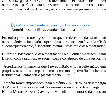
O desembargador Fred Coutinho mencionou a elaboração de um novo Pl
mérito e transparência para o crescimento profissional, o reconhecim
uma iniciativa isolada de gestão, mas como um compromisso institucio
Autoridades, familiares e amigos lotaram auditório
Em outro ponto, o novo gestor falou que o redesenhou da estrutura 
mais dinâmico e integrado, superando a burocracia em favor da eficiênc
e, consequentemente, à soberania estatal”, ressaltou o desembargador
Durante a solenidade, o desembargador Fred Coutinho destacou, tam
Direito, com a pacificação social, com a construção de uma justiça mais
“Acreditamos firmemente que é no equilíbrio e no respeito mútuo ent
próprias, mas todos compartilhamos o mesmo objetivo final: o bem-es
institucional”, enfatizou o presidente do TJPB.
Também foram empossados, para o biênio 2025/2026, os desembargado
do Poder Judiciário estadual. Na mesma cerimônia, o desembargador J
Fátima Moraes Bezerra Cavalcanti Maranhão foi empossada como ou