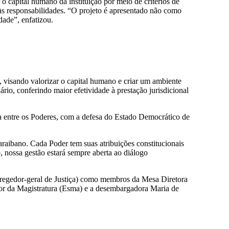
apital humano da instituição por meio de critérios de
 às responsabilidades. “O projeto é apresentado não como
dade”, enfatizou.
visando valorizar o capital humano e criar um ambiente
rio, conferindo maior efetividade à prestação jurisdicional
 entre os Poderes, com a defesa do Estado Democrático de
raibano. Cada Poder tem suas atribuições constitucionais
 nossa gestão estará sempre aberta ao diálogo
regedor-geral de Justiça) como membros da Mesa Diretora
ior da Magistratura (Esma) e a desembargadora Maria de