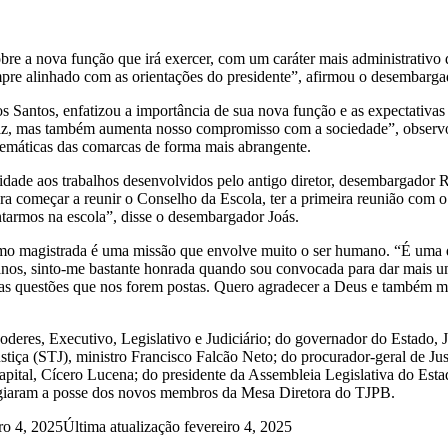
re a nova função que irá exercer, com um caráter mais administrativo 
re alinhado com as orientações do presidente”, afirmou o desembarga
s Santos, enfatizou a importância de sua nova função e as expectativas
juiz, mas também aumenta nosso compromisso com a sociedade”, observ
blemáticas das comarcas de forma mais abrangente.
idade aos trabalhos desenvolvidos pelo antigo diretor, desembargador R
ora começar a reunir o Conselho da Escola, ter a primeira reunião com 
ntarmos na escola”, disse o desembargador Joás.
mo magistrada é uma missão que envolve muito o ser humano. “É uma q
anos, sinto-me bastante honrada quando sou convocada para dar mais u
as questões que nos forem postas. Quero agradecer a Deus e também mai
oderes, Executivo, Legislativo e Judiciário; do governador do Estado,
ustiça (STJ), ministro Francisco Falcão Neto; do procurador-geral de J
tal, Cícero Lucena; do presidente da Assembleia Legislativa do Esta
estigiaram a posse dos novos membros da Mesa Diretora do TJPB.
ro 4, 2025
Última atualização fevereiro 4, 2025