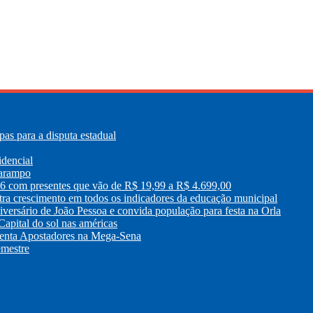
as para a disputa estadual
idencial
sarampo
26 com presentes que vão de R$ 19,99 a R$ 4.699,00
tra crescimento em todos os indicadores da educação municipal
versário de João Pessoa e convida população para festa na Orla
apital do sol nas américas
enta Apostadores na Mega-Sena
emestre