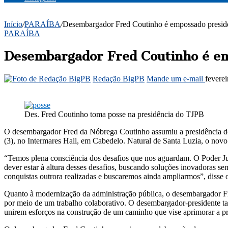
Início
/
PARAÍBA
/
Desembargador Fred Coutinho é empossado preside
PARAÍBA
Desembargador Fred Coutinho é em
Redação BigPB
Mande um e-mail
feverei
Des. Fred Coutinho toma posse na presidência do TJPB
O desembargador Fred da Nóbrega Coutinho assumiu a presidência do T
(3), no Intermares Hall, em Cabedelo. Natural de Santa Luzia, o novo pr
“Temos plena consciência dos desafios que nos aguardam. O Poder Jud
dever estar à altura desses desafios, buscando soluções inovadoras s
conquistas outrora realizadas e buscaremos ainda ampliarmos”, disse 
Quanto à modernização da administração pública, o desembargador Fr
por meio de um trabalho colaborativo. O desembargador-presidente ta
unirem esforços na construção de um caminho que vise aprimorar a pres