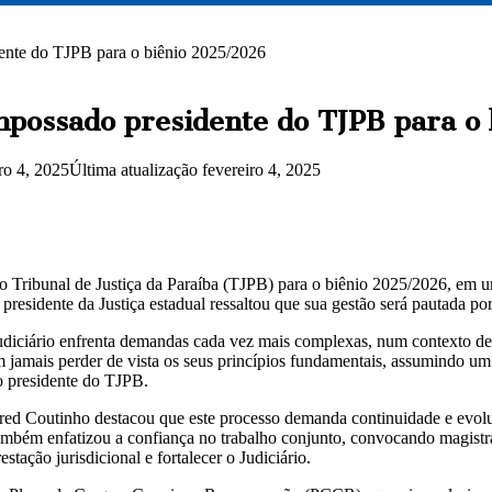
nte do TJPB para o biênio 2025/2026
possado presidente do TJPB para o
ro 4, 2025
Última atualização fevereiro 4, 2025
ribunal de Justiça da Paraíba (TJPB) para o biênio 2025/2026, em uma
esidente da Justiça estadual ressaltou que sua gestão será pautada por q
iciário enfrenta demandas cada vez mais complexas, num contexto de r
em jamais perder de vista os seus princípios fundamentais, assumindo u
o presidente do TJPB.
ed Coutinho destacou que este processo demanda continuidade e evoluç
mbém enfatizou a confiança no trabalho conjunto, convocando magistrad
tação jurisdicional e fortalecer o Judiciário.