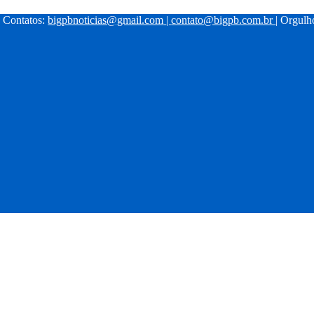
| Contatos:
bigpbnoticias@gmail.com
|
contato@bigpb.com.br
| Orgul