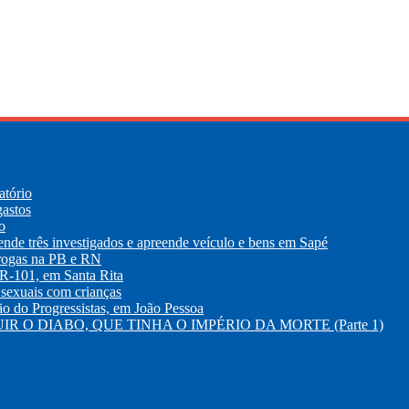
atório
gastos
o
 três investigados e apreende veículo e bens em Sapé
drogas na PB e RN
R-101, em Santa Rita
sexuais com crianças
 do Progressistas, em João Pessoa
R O DIABO, QUE TINHA O IMPÉRIO DA MORTE (Parte 1)