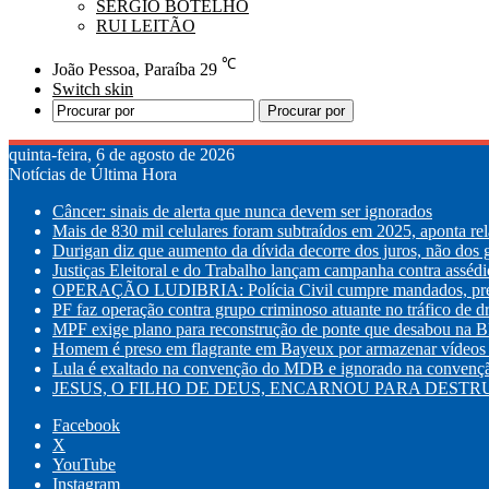
SÉRGIO BOTELHO
RUI LEITÃO
℃
João Pessoa, Paraíba
29
Switch skin
Procurar por
quinta-feira, 6 de agosto de 2026
Notícias de Última Hora
Câncer: sinais de alerta que nunca devem ser ignorados
Mais de 830 mil celulares foram subtraídos em 2025, aponta rel
Durigan diz que aumento da dívida decorre dos juros, não dos 
Justiças Eleitoral e do Trabalho lançam campanha contra assédi
OPERAÇÃO LUDIBRIA: Polícia Civil cumpre mandados, prende
PF faz operação contra grupo criminoso atuante no tráfico de 
MPF exige plano para reconstrução de ponte que desabou na B
Homem é preso em flagrante em Bayeux por armazenar vídeos 
Lula é exaltado na convenção do MDB e ignorado na convenção
JESUS, O FILHO DE DEUS, ENCARNOU PARA DESTRUI
Facebook
X
YouTube
Instagram