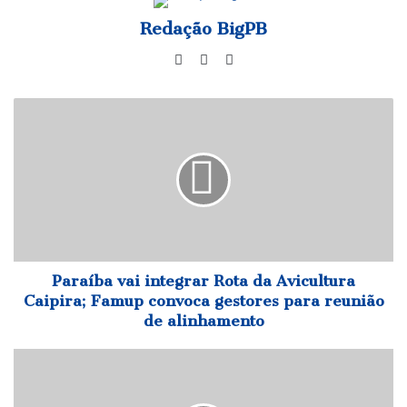
Redação BigPB
Website
Facebook
Instagram
Paraíba
vai
integrar
Rota
da
Avicultura
Caipira;
Famup
convoca
gestores
Paraíba vai integrar Rota da Avicultura
para
Caipira; Famup convoca gestores para reunião
reunião
de alinhamento
de
alinhamento
Cida
Ramos
anuncia