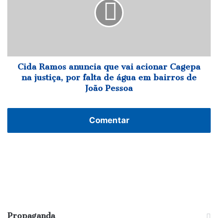
que
vai
acionar
Cagepa
na
justiça,
por
Cida Ramos anuncia que vai acionar Cagepa
falta
na justiça, por falta de água em bairros de
de
João Pessoa
água
em
bairros
Comentar
de
João
Pessoa
Propaganda